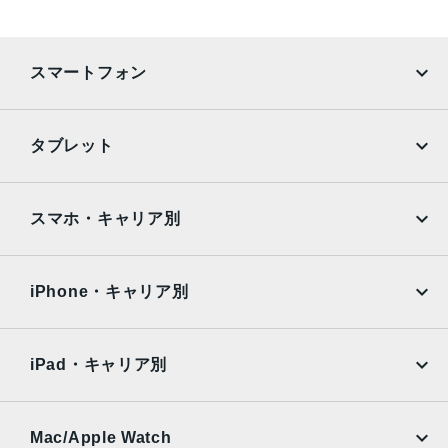
ストレージ容量
128GB、256GB、512GB、1TB、2TB
スマートフォン
カメラ
1200万画素
iPhone
Galaxy
タブレット
生体認証
Google Pixel
Xperia
顔認証
iPad
iPad mini
AQUOS
Xiaomi
スマホ・キャリア別
発売日
iPad Air
iPad Pro
OPPO
Android
2021年 5月21日
docomo
au
Surface
Galaxy Tab
iPhone・キャリア別
SoftBank
楽天モバイル
Xiaomi Tablet
docomo
au
Ymobile
SIMフリー
iPad・キャリア別
SoftBank
楽天モバイル
UQmobile
au
SoftBank
Ymobile
SIMフリー
Mac/Apple Watch