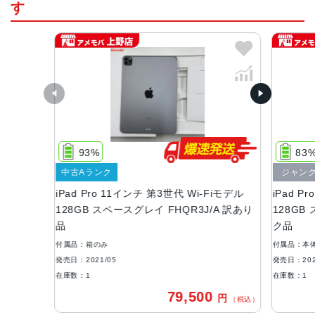
す
カラー
シルバー、スペースグレイ
サイズ
247.6 x 178.5 x 5.9mm
重量
Wi-Fiモデル：466 g
Wi-Fi + Cellularモデル：468 g
93%
83
液晶
中古Aランク
ジャン
iPad Pro 11インチ 第3世代 Wi-Fiモデル
iPad P
11インチLiquid Retinaディスプレイ
128GB スペースグレイ FHQR3J/A 訳あり
128GB
バッテリー
品
ク品
28.65Whリチャージャブルリチウムポリマーバッテリー内
付属品：箱のみ
付属品：本
蔵
発売日：2021/05
発売日：202
在庫数：1
在庫数：1
RAM
79,500
円
（税込）
8GB、16GB