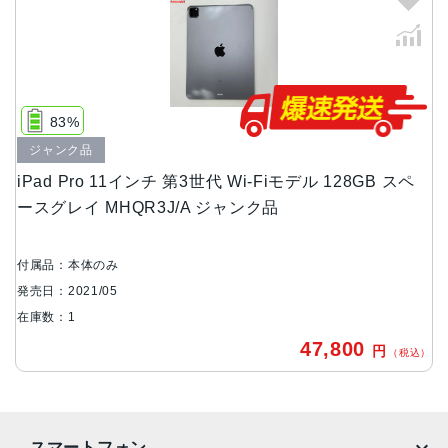
サイズ
247.6 x 178.5 x 5.9mm
重量
Wi-Fiモデル：466 g
83%
Wi-Fi + Cellularモデル：468 g
ジャンク品
液晶
iPad Pro 11インチ 第3世代 Wi-Fiモデル 128GB スペ
ースグレイ MHQR3J/A ジャンク品
11インチLiquid Retinaディスプレイ
バッテリー
付属品：本体のみ
28.65Whリチャージャブルリチウムポリマーバッテリー内
発売日：2021/05
蔵
在庫数：1
RAM
47,800
円
（税込）
8GB、16GB
ストレージ容量
128GB、256GB、512GB、1TB、2TB
スマートフォン