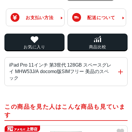
お支払い方法
配送について
お気に入り
商品比較
iPad Pro 11インチ 第3世代 128GB スペースグレ
イ MHW53J/A docomo版SIMフリー 美品のスペ
ック
チップ・プロセッサー
この商品を見た人はこんな商品も見ていま
Apple M1 オクタコア
す
カラー
シルバー、スペースグレイ