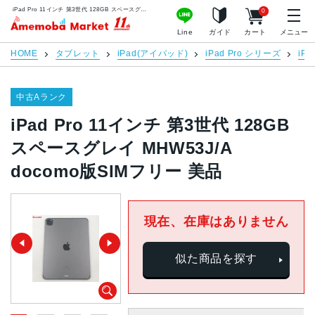
iPad Pro 11インチ 第3世代 128GB スペースグレイ MHW53J/A docomo版SIMフリー 美品 | 中古スマホ販売のアメモバマーケット
0
アメモバマーケット
Line
ガイド
カート
メニュー
HOME
タブレット
iPad(アイパッド)
iPad Pro シリーズ
iPa
中古Aランク
iPad Pro 11インチ 第3世代 128GB
スペースグレイ MHW53J/A
docomo版SIMフリー 美品
現在、在庫はありません
似た商品を探す