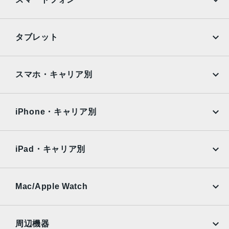
カメラ
1200万画素
iPhone
Galaxy
タブレット
生体認証
Google Pixel
Xperia
顔認証
iPad
iPad mini
AQUOS
Xiaomi
スマホ・キャリア別
発売日
iPad Air
iPad Pro
OPPO
Android
2021年 5月21日
docomo
au
Surface
Galaxy Tab
iPhone・キャリア別
SoftBank
楽天モバイル
Xiaomi Tablet
docomo
au
Ymobile
SIMフリー
iPad・キャリア別
SoftBank
楽天モバイル
UQmobile
au
SoftBank
Ymobile
SIMフリー
Mac/Apple Watch
docomo
Wi-Fi
UQmobile
MacBook
MacBook Air
周辺機器