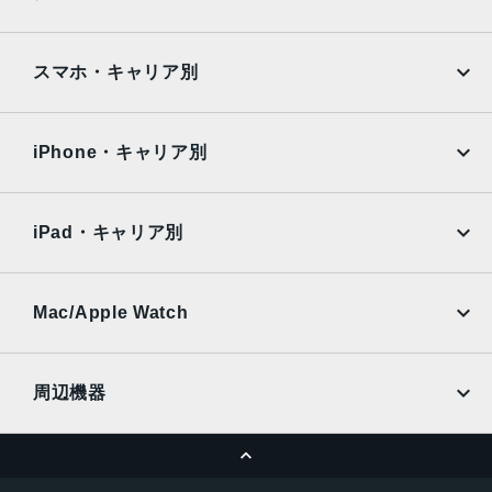
ストレージ容量
Google Pixel
Xperia
iPad
iPad mini
256GB・512GB・1TB・2TB
AQUOS
Xiaomi
スマホ・キャリア別
カメラ性能
iPad Air
iPad Pro
OPPO
Android
広角カメラ：1,200万画素
docomo
au
Surface
Galaxy Tab
iPhone・キャリア別
インカメラ：1,200万画素
SoftBank
楽天モバイル
バッテリー持続時間
Xiaomi Tablet
docomo
au
Ymobile
SIMフリー
最大10時間
iPad・キャリア別
SoftBank
楽天モバイル
本体サイズ
UQmobile
au
SoftBank
249.7mm x 177.5mm x 5.3mm
Ymobile
SIMフリー
Mac/Apple Watch
重量
docomo
Wi-Fi
UQmobile
MacBook
MacBook Air
444g（Wi-Fiモデル）
周辺機器
446g（セルラーモデル）
MacBook Pro
iMac
カラー
ページトップへ
Apple Pencil
Keyboard
Mac mini
Mac Studio
スペースブラック