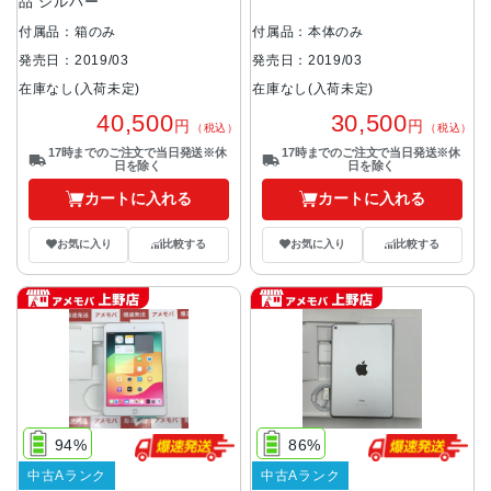
品 シルバー
付属品：箱のみ
付属品：本体のみ
発売日：2019/03
発売日：2019/03
在庫なし(入荷未定)
在庫なし(入荷未定)
40,500
30,500
円
円
（税込）
（税込）
17時までのご注文で当日発送※休
17時までのご注文で当日発送※休
日を除く
日を除く
カートに入れる
カートに入れる
お気に入り
比較する
お気に入り
比較する
94%
86%
中古Aランク
中古Aランク