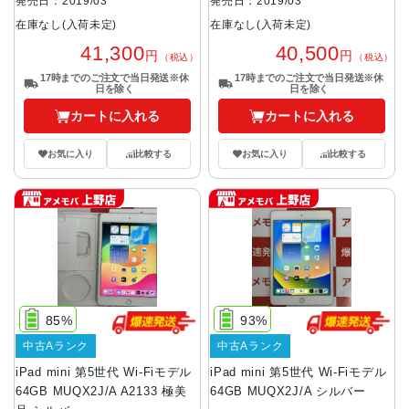
発売日：2019/03
発売日：2019/03
在庫なし(入荷未定)
在庫なし(入荷未定)
40,500
41,300
円
円
（税込）
（税込）
17時までのご注文で当日発送※休
17時までのご注文で当日発送※休
日を除く
日を除く
カートに入れる
カートに入れる
お気に入り
比較する
お気に入り
比較する
85%
93%
中古Aランク
中古Aランク
iPad mini 第5世代 Wi-Fiモデル
iPad mini 第5世代 Wi-Fiモデル
64GB MUQX2J/A A2133 極美
64GB MUQX2J/A シルバー