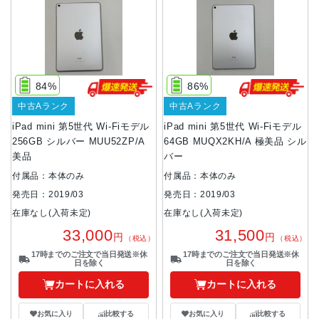
84%
86%
中古Aランク
中古Aランク
iPad mini 第5世代 Wi-Fiモデル
iPad mini 第5世代 Wi-Fiモデル
256GB シルバー MUU52ZP/A
64GB MUQX2KH/A 極美品 シル
美品
バー
付属品：本体のみ
付属品：本体のみ
発売日：2019/03
発売日：2019/03
在庫なし(入荷未定)
在庫なし(入荷未定)
33,000
31,500
円
円
（税込）
（税込）
17時までのご注文で当日発送※休
17時までのご注文で当日発送※休
日を除く
日を除く
カートに入れる
カートに入れる
お気に入り
比較する
お気に入り
比較する