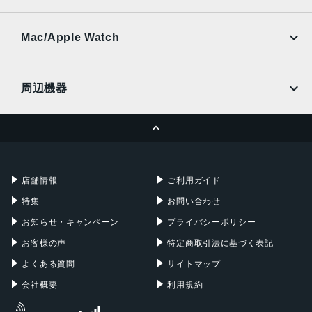
SoftBank
楽天モバイル
UQmobile
au
SoftBank
Ymobile
SIMフリー
Mac/Apple Watch
docomo
Wi-Fi
UQmobile
MacBook
MacBook Air
周辺機器
MacBook Pro
iMac
ページトップへ
Apple Pencil
Keyboard
Mac mini
Mac Studio
充電器
iPadケース
Mac Pro
Apple Watch
店舗情報
ご利用ガイド
特集
お問い合わせ
お知らせ・キャンペーン
プライバシーポリシー
お客様の声
特定商取引法に基づく表記
よくある質問
サイトマップ
会社概要
利用規約