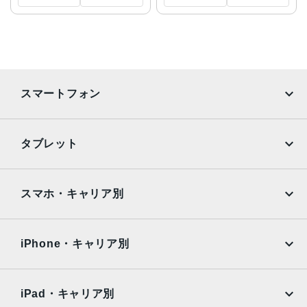
スマートフォン
iPhone
Galaxy
タブレット
Google Pixel
Xperia
iPad
iPad mini
AQUOS
Xiaomi
スマホ・キャリア別
iPad Air
iPad Pro
OPPO
Android
docomo
au
Surface
Galaxy Tab
iPhone・キャリア別
SoftBank
楽天モバイル
Xiaomi Tablet
docomo
au
Ymobile
SIMフリー
iPad・キャリア別