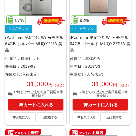
87%
92%
中古Aランク
中古Aランク
iPad mini 第5世代 Wi-Fiモデル
iPad mini 第5世代 Wi-Fiモデル
64GB シルバー MUQX2J/A 美
64GB ゴールド MUQY2ZP/A 美
品
品
付属品：標準セット
付属品：本体のみ
発売日：2019/03
発売日：2019/03
在庫なし(入荷未定)
在庫なし(入荷未定)
31,000
31,000
円
円
（税込）
（税込）
17時までのご注文で当日発送※休
17時までのご注文で当日発送※休
日を除く
日を除く
カートに入れる
カートに入れる
お気に入り
比較する
お気に入り
比較する