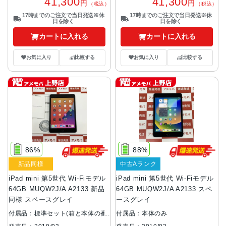
41,300
41,300
円
円
（税込）
（税込）
17時までのご注文で当日発送※休
17時までのご注文で当日発送※休
日を除く
日を除く
カートに入れる
カートに入れる
お気に入り
比較する
お気に入り
比較する
86%
88%
新品同様
中古Aランク
iPad mini 第5世代 Wi-Fiモデル
iPad mini 第5世代 Wi-Fiモデル
64GB MUQW2J/A A2133 新品
64GB MUQW2J/A A2133 スペ
同様 スペースグレイ
ースグレイ
付属品：標準セット(箱と本体の番
付属品：本体のみ
号が異なります。)