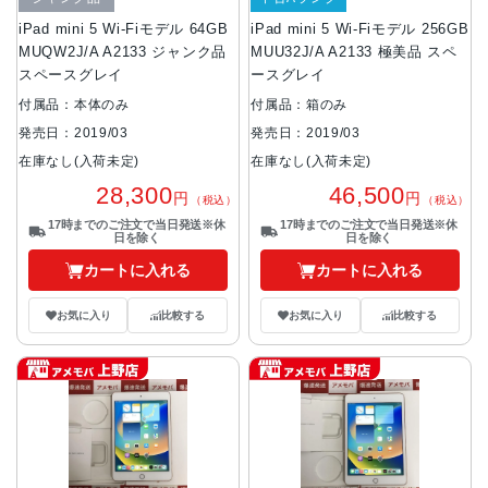
iPad mini 5 Wi-Fiモデル 64GB
iPad mini 5 Wi-Fiモデル 256GB
MUQW2J/A A2133 ジャンク品
MUU32J/A A2133 極美品 スペ
スペースグレイ
ースグレイ
付属品：本体のみ
付属品：箱のみ
発売日：2019/03
発売日：2019/03
在庫なし(入荷未定)
在庫なし(入荷未定)
28,300
46,500
円
円
（税込）
（税込）
17時までのご注文で当日発送※休
17時までのご注文で当日発送※休
日を除く
日を除く
カートに入れる
カートに入れる
お気に入り
比較する
お気に入り
比較する