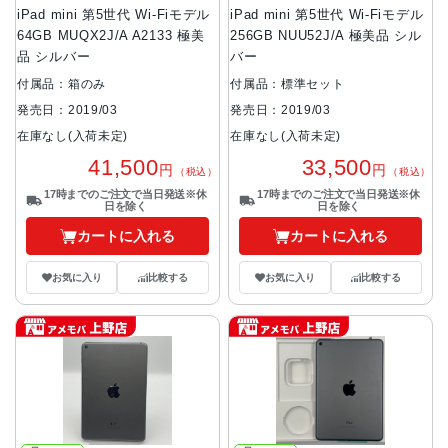
iPad mini 第5世代 Wi-Fiモデル
iPad mini 第5世代 Wi-Fiモデル
64GB MUQX2J/A A2133 極美
256GB NUU52J/A 極美品 シル
品 シルバー
バー
付属品：箱のみ
付属品：標準セット
発売日：2019/03
発売日：2019/03
在庫なし(入荷未定)
在庫なし(入荷未定)
41,500
33,500
円
円
（税込）
（税込）
17時までのご注文で当日発送※休
17時までのご注文で当日発送※休
日を除く
日を除く
カートに入れる
カートに入れる
お気に入り
比較する
お気に入り
比較する