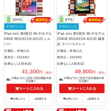
100%
87%
中古Aランク
中古Aランク
iPad mini 第5世代 Wi-Fiモデル
iPad mini 第5世代 Wi-Fiモデル
64GB MUQX2J/A A2133 シル
256GB MUU32J/A A2133 極美
バー
品 スペースグレイ
付属品：本体のみ
付属品：本体のみ
発売日：2019/03
発売日：2019/03
在庫なし(入荷未定)
在庫なし(入荷未定)
41,300
49,800
円
円
（税込）
（税込）
17時までのご注文で当日発送※休
17時までのご注文で当日発送※休
日を除く
日を除く
カートに入れる
カートに入れる
お気に入り
比較する
お気に入り
比較する