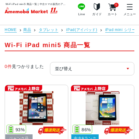
Wi-Fi iPad mini5 商品一覧 | 中古スマホ販売のアメモバマーケット
0
アメモバマーケット
Line
ガイド
カート
メニュー
HOME
商品
タブレット
iPad(アイパッド)
iPad mini シリー
Wi-Fi iPad mini5 商品一覧
0件
見つかりました
93%
86%
ジャンク品
中古Aランク