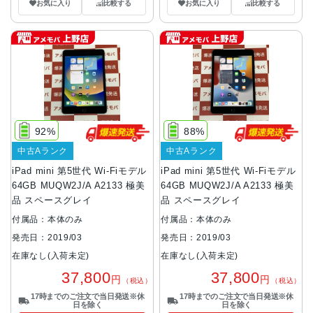
お気に入り
比較する
お気に入り
比較する
92%
88%
中古Aランク
中古Aランク
iPad mini 第5世代 Wi-Fiモデル
iPad mini 第5世代 Wi-Fiモデル
64GB MUQW2J/A A2133 極美
64GB MUQW2J/A A2133 極美
品 スペースグレイ
品 スペースグレイ
付属品：本体のみ
付属品：本体のみ
発売日：2019/03
発売日：2019/03
在庫なし(入荷未定)
在庫なし(入荷未定)
37,800
37,800
円
円
（税込）
（税込）
17時までのご注文で当日発送※休
17時までのご注文で当日発送※休
日を除く
日を除く