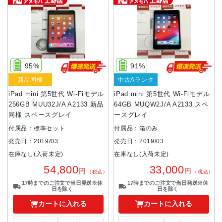
95%
91%
新品同様
中古Aランク
iPad mini 第5世代 Wi-Fiモデル
iPad mini 第5世代 Wi-Fiモデル
256GB MUU32J/A A2133 新品
64GB MUQW2J/A A2133 スペ
同様 スペースグレイ
ースグレイ
付属品：標準セット
付属品：箱のみ
発売日：2019/03
発売日：2019/03
在庫なし(入荷未定)
在庫なし(入荷未定)
54,800
33,000
円
円
（税込）
（税込）
17時までのご注文で当日発送※休
17時までのご注文で当日発送※休
日を除く
日を除く
カートに入れる
カートに入れる