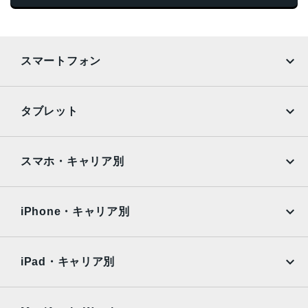
スマートフォン
iPhone
Galaxy
タブレット
Google Pixel
Xperia
iPad
iPad mini
AQUOS
Xiaomi
スマホ・キャリア別
iPad Air
iPad Pro
OPPO
Android
docomo
au
Surface
Galaxy Tab
iPhone・キャリア別
SoftBank
楽天モバイル
Xiaomi Tablet
docomo
au
Ymobile
SIMフリー
iPad・キャリア別
SoftBank
楽天モバイル
UQmobile
au
SoftBank