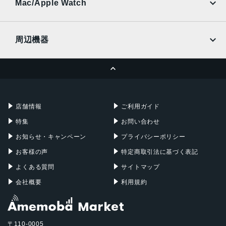
Ymobile
SIMフリー
Mac/Apple Watch
docomo
Wi-Fi
UQmobile
MacBook
MacBook Air
周辺機器
MacBook Pro
iMac
ページトップへ
Apple Pencil
Keyboard
Mac mini
Mac Studio
充電器
iPadケース
Mac Pro
Apple Watch
店舗情報
ご利用ガイド
特集
お問い合わせ
お知らせ・キャンペーン
プライバシーポリシー
お客様の声
特定商取引法に基づく表記
よくある質問
サイトマップ
会社概要
利用規約
〒110-0005