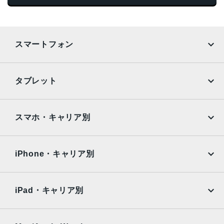
スマートフォン
iPhone
Galaxy
タブレット
Google Pixel
Xperia
iPad
iPad mini
AQUOS
Xiaomi
スマホ・キャリア別
iPad Air
iPad Pro
OPPO
Android
docomo
au
Surface
Galaxy Tab
iPhone・キャリア別
SoftBank
楽天モバイル
Xiaomi Tablet
docomo
au
Ymobile
SIMフリー
iPad・キャリア別
SoftBank
楽天モバイル
UQmobile
au
SoftBank