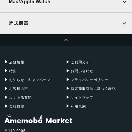
Ymobile
SIMフリー
Mac/Apple Watch
docomo
Wi-Fi
UQmobile
MacBook
MacBook Air
周辺機器
MacBook Pro
iMac
ページトップへ
Apple Pencil
Keyboard
Mac mini
Mac Studio
充電器
iPadケース
Mac Pro
Apple Watch
店舗情報
ご利用ガイド
特集
お問い合わせ
お知らせ・キャンペーン
プライバシーポリシー
お客様の声
特定商取引法に基づく表記
よくある質問
サイトマップ
会社概要
利用規約
〒110-0005