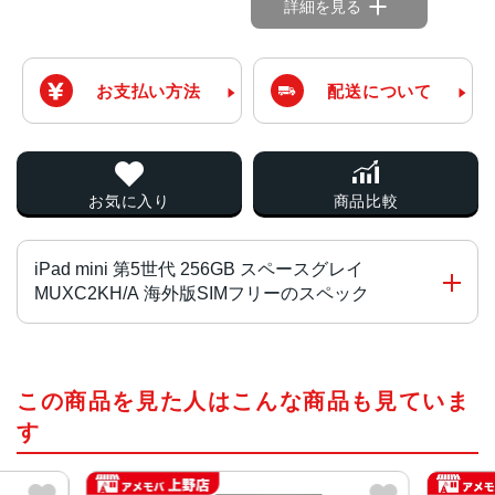
詳細を見る
お支払い方法
配送について
お気に入り
商品比較
iPad mini 第5世代 256GB スペースグレイ
MUXC2KH/A 海外版SIMフリーのスペック
チップ・プロセッサー
この商品を見た人はこんな商品も見ていま
A12 BionicチップNeural Engine搭載
す
カラー
スペースグレー、シルバー、ゴールド