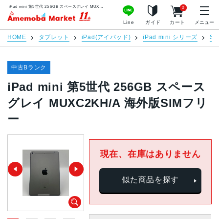
iPad mini 第5世代 256GB スペースグレイ MUXC2KH/A 海外版SIMフリー | 中古スマホ販売のアメモバマーケット
0
アメモバマーケット
Line
ガイド
カート
メニュー
HOME
タブレット
iPad(アイパッド)
iPad mini シリーズ
S
中古Bランク
iPad mini 第5世代 256GB スペース
グレイ MUXC2KH/A 海外版SIMフリ
ー
現在、在庫はありません
似た商品を探す