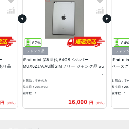
サイズ
203.2×134.8×6.1mm
液晶
7.9インチ Retinaディスプレイ,広色域,True Toneディスプ
レイ
87%
84
RAM
ジャンク品
ジャン
ー
iPad mini 第5世代 64GB シルバー
iPad m
3GB
訳あり品
MUX62J/A AU版SIMフリー ジャンク品 au
ペースグレ
ストレージ
64GB、256GB
付属品：本体のみ
付属品：本
発売日：2019/03
発売日：201
セキュア認証
在庫数：1
在庫数：1
Touch ID
0
16,000
円
円
（税込）
（税込）
Apple Pencil対応
Apple Pencil（第1世代）に対応