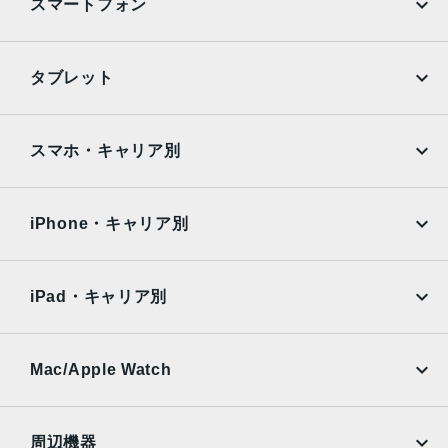
発売日
スマートフォン
2019年 3月28日
iPhone
Galaxy
タブレット
Google Pixel
Xperia
iPad
iPad mini
AQUOS
Xiaomi
スマホ・キャリア別
iPad Air
iPad Pro
OPPO
Android
docomo
au
Surface
Galaxy Tab
iPhone・キャリア別
SoftBank
楽天モバイル
Xiaomi Tablet
docomo
au
Ymobile
SIMフリー
iPad・キャリア別
SoftBank
楽天モバイル
UQmobile
au
SoftBank
Ymobile
SIMフリー
Mac/Apple Watch
docomo
Wi-Fi
UQmobile
MacBook
MacBook Air
周辺機器