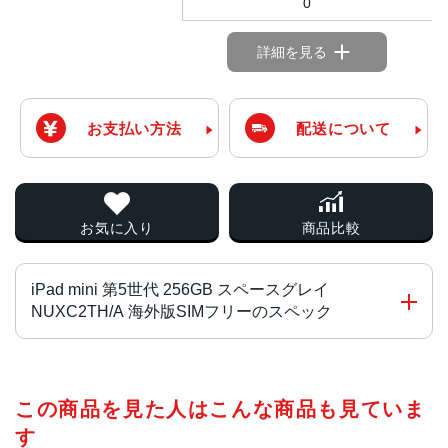
0
詳細を見る
お支払い方法
配送について
お気に入り
商品比較
iPad mini 第5世代 256GB スペースグレイ
NUXC2TH/A 海外版SIMフリーのスペック
チップ・プロセッサー
この商品を見た人はこんな商品も見ていま
A12 BionicチップNeural Engine搭載
す
カラー