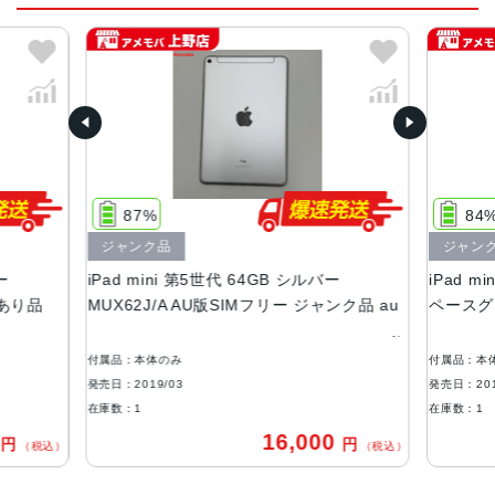
スペースグレー、シルバー、ゴールド
サイズ
203.2×134.8×6.1mm
液晶
7.9インチ Retinaディスプレイ,広色域,True Toneディスプ
レイ
87%
84
RAM
ジャンク品
ジャン
ー
iPad mini 第5世代 64GB シルバー
iPad m
3GB
訳あり品
MUX62J/A AU版SIMフリー ジャンク品 au
ペースグレ
ストレージ
64GB、256GB
付属品：本体のみ
付属品：本
発売日：2019/03
発売日：201
セキュア認証
在庫数：1
在庫数：1
Touch ID
0
16,000
円
円
（税込）
（税込）
Apple Pencil対応