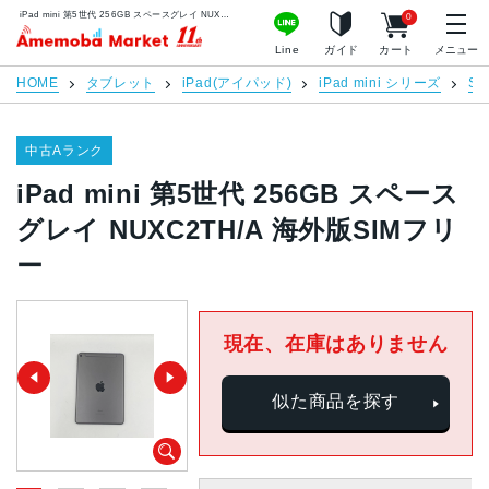
iPad mini 第5世代 256GB スペースグレイ NUXC2TH/A 海外版SIMフリー | 中古スマホ販売のアメモバマーケット
0
アメモバマーケット
Line
ガイド
カート
メニュー
HOME
タブレット
iPad(アイパッド)
iPad mini シリーズ
S
中古Aランク
iPad mini 第5世代 256GB スペース
グレイ NUXC2TH/A 海外版SIMフリ
ー
現在、在庫はありません
似た商品を探す