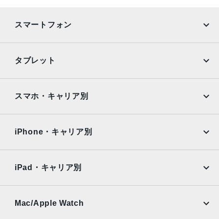
Apple Pencil（第1世代）に対応
発売日
スマートフォン
2019年 3月28日
iPhone
Galaxy
タブレット
Google Pixel
Xperia
iPad
iPad mini
AQUOS
Xiaomi
スマホ・キャリア別
iPad Air
iPad Pro
OPPO
Android
docomo
au
Surface
Galaxy Tab
iPhone・キャリア別
SoftBank
楽天モバイル
Xiaomi Tablet
docomo
au
Ymobile
SIMフリー
iPad・キャリア別
SoftBank
楽天モバイル
UQmobile
au
SoftBank
Ymobile
SIMフリー
Mac/Apple Watch
docomo
Wi-Fi