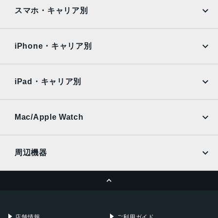
iPad
iPad mini
ブルー、パープル、スターライト、スペースグレイ
AQUOS
Xiaomi
スマホ・キャリア別
サイズ
iPad Air
iPad Pro
OPPO
Android
134.8ｘ195.4ｘ6.3mm
docomo
au
Surface
Galaxy Tab
iPhone・キャリア別
重量
SoftBank
楽天モバイル
Xiaomi Tablet
Wi - Fiモデル：293g
docomo
au
Ymobile
SIMフリー
Wi - Fi + Cellularモデル：297g
iPad・キャリア別
SoftBank
楽天モバイル
液晶
UQmobile
au
SoftBank
8.3インチ
Ymobile
SIMフリー
Mac/Apple Watch
Liquid Retinaディスプレイ
docomo
Wi-Fi
IPSテクノロジー搭載LEDバックライトMulti-Touchディス
UQmobile
MacBook
MacBook Air
プレイ
周辺機器
ストレージ
MacBook Pro
iMac
ページトップへ
Apple Pencil
Keyboard
128GB、256GB、512GB
Mac mini
Mac Studio
カメラ
充電器
iPadケース
Mac Pro
Apple Watch
12MP広角カメラ、ƒ/1.8絞り値
店舗情報
ご利用ガイド