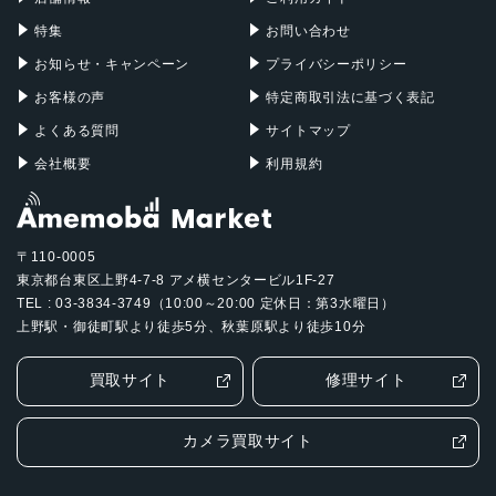
最大5倍のデジタルズーム
特集
お問い合わせ
5枚構成のレンズ
お知らせ・キャンペーン
プライバシーポリシー
True Toneフラッシュ
Focus Pixelsを使ったオートフォーカス
お客様の声
特定商取引法に基づく表記
パノラマ（最大63MP）
よくある質問
サイトマップ
スマートHDR 4
会社概要
利用規約
写真とLive Photosの広色域キャプチャ
高度な赤目修正
写真へのジオタグ添付
自動手ぶれ補正
〒110-0005
バーストモード
東京都台東区上野4-7-8 アメ横センタービル1F-27
画像撮影フォーマット：HEIF、JPEG
TEL : 03-3834-3749（10:00～20:00 定休日：第3水曜日）
上野駅・御徒町駅より徒歩5分、秋葉原駅より徒歩10分
センサー
Touch ID
買取サイト
修理サイト
3軸ジャイロ
加速度センサー
カメラ買取サイト
気圧計
環境光センサー