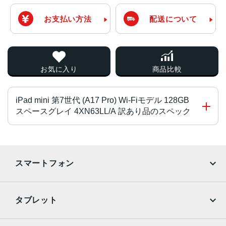
お支払い方法
配送について
お気に入り
商品比較
iPad mini 第7世代 (A17 Pro) Wi-Fiモデル 128GB
スペースグレイ 4XN63LL/A 訳あり品のスペック
チップ・プロセッサー
A17 Proチップ
スマートフォン
2つの高性能コアと4つの高効率コアを搭載した6コアCPU
5コアGPU
iPhone
Galaxy
16コアNeural Engine
タブレット
カラー
Google Pixel
Xperia