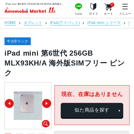
iPad mini 第6世代 256GB MLX93KH/A 海外版SIMフリー ピンク | 中古スマホ販売のアメモバマーケット
0
アメモバマーケット
Line
ガイド
カート
メニュー
HOME
タブレット
iPad(アイパッド)
iPad mini シリーズ
海
中古Bランク
iPad mini 第6世代 256GB
MLX93KH/A 海外版SIMフリー ピン
ク
現在、在庫はありません
似た商品を探す