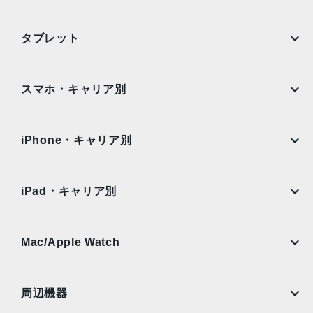
パノラマ（最大63MP）
スマートHDR 3
iPhone
Galaxy
タブレット
写真とLive Photosの広色域キャプチャ
Google Pixel
Xperia
高度な赤目修正
写真へのジオタグ添付
iPad
iPad mini
AQUOS
Xiaomi
スマホ・キャリア別
自動手ぶれ補正
バーストモード
iPad Air
iPad Pro
OPPO
Android
画像撮影フォーマット：HEIF、JPEG
docomo
au
Surface
Galaxy Tab
iPhone・キャリア別
センサー
SoftBank
楽天モバイル
Xiaomi Tablet
Touch ID
docomo
au
3軸ジャイロ
Ymobile
SIMフリー
iPad・キャリア別
加速度センサー
SoftBank
楽天モバイル
気圧計
UQmobile
au
SoftBank
環境光センサー
Ymobile
SIMフリー
Mac/Apple Watch
バッテリー駆動時間
docomo
Wi-Fi
UQmobile
19.3Whリチャージャブルリチウムポリマーバッテリー内蔵
MacBook
MacBook Air
周辺機器
Wi-Fiでのインターネット利用、ビデオ再生：最大10時間
MacBook Pro
iMac