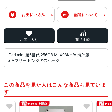
お支払い方法
配送について
お気に入り
商品比較
iPad mini 第6世代 256GB MLX93KH/A 海外版
SIMフリー ピンクのスペック
チップ・プロセッサー
この商品を見た人はこんな商品も見ていま
64ビットアーキテクチャ搭載A15 Bionicチップ
6コアCPU
す
5コアグラフィックス
16コアNeural Engine
カラー