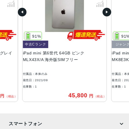
スペースグレイ、ピンク、スターライト、パープル
サイズ・重さ
134.8ｘ195.4ｘ6.3mm・297g
91%
91%
液晶
中古Cランク
ジャンク
Liquid Retinaディスプレイ
スグレイ
iPad mini 第6世代 64GB ピンク
iPad mi
IPSテクノロジー搭載8.3インチ（対角）LEDバックライト
MLX43X/A 海外版SIMフリー
MK8E3K
Multi-Touchディスプレイ
ストレージ
付属品：本体のみ
付属品：本体
64GB、256GB
発売日：2021/09
発売日：2021
在庫数：1
在庫数：1
カメラ
45,800
円
円
（税込）
（税込）
12MP広角カメラ、ƒ/1.8絞り値
最大5倍のデジタルズーム
5枚構成のレンズ
クアッドLED True Toneフラッシュ
スマートフォン
Focus Pixelsを使ったオートフォーカス