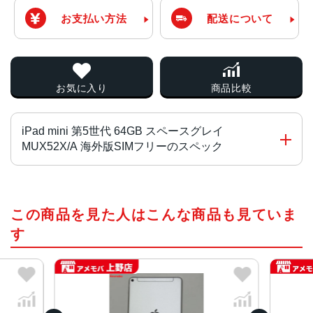
お支払い方法
配送について
お気に入り
商品比較
iPad mini 第5世代 64GB スペースグレイ
MUX52X/A 海外版SIMフリーのスペック
チップ・プロセッサー
この商品を見た人はこんな商品も見ていま
A12 BionicチップNeural Engine搭載
す
カラー
スペースグレー、シルバー、ゴールド
サイズ
203.2×134.8×6.1mm