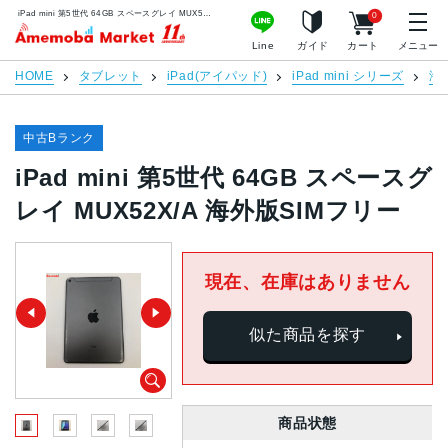
iPad mini 第5世代 64GB スペースグレイ MUX52X/A 海外版SIMフリー | 中古スマホ販売のアメモバマーケット
0
アメモバマーケット
Line
ガイド
カート
メニュー
HOME
タブレット
iPad(アイパッド)
iPad mini シリーズ
海
中古Bランク
iPad mini 第5世代 64GB スペースグ
レイ MUX52X/A 海外版SIMフリー
現在、在庫はありません
似た商品を探す
商品状態