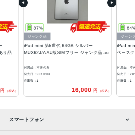
液晶
7.9インチ Retinaディスプレイ,広色域,True Toneディスプ
レイ
87%
84
RAM
ジャンク品
ジャン
ー
iPad mini 第5世代 64GB シルバー
iPad m
3GB
訳あり品
MUX62J/A AU版SIMフリー ジャンク品 au
ペースグレ
ストレージ
64GB、256GB
付属品：本体のみ
付属品：本
発売日：2019/03
発売日：201
セキュア認証
在庫数：1
在庫数：1
Touch ID
0
16,000
円
円
（税込）
（税込）
Apple Pencil対応
Apple Pencil（第1世代）に対応
発売日
スマートフォン
2019年 3月28日