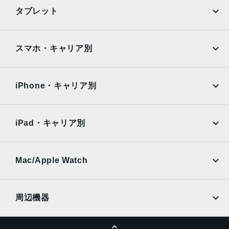
iPhone
Galaxy
タブレット
Google Pixel
Xperia
iPad
iPad mini
AQUOS
Xiaomi
スマホ・キャリア別
iPad Air
iPad Pro
OPPO
Android
docomo
au
Surface
Galaxy Tab
iPhone・キャリア別
SoftBank
楽天モバイル
Xiaomi Tablet
docomo
au
Ymobile
SIMフリー
iPad・キャリア別
SoftBank
楽天モバイル
UQmobile
au
SoftBank
Ymobile
SIMフリー
Mac/Apple Watch
docomo
Wi-Fi
UQmobile
MacBook
MacBook Air
周辺機器
MacBook Pro
iMac
ページトップへ
Apple Pencil
Keyboard