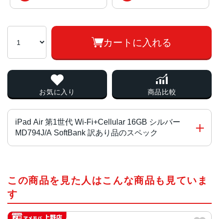
カートに入れる
お気に入り
商品比較
iPad Air 第1世代 Wi-Fi+Cellular 16GB シルバー
MD794J/A SoftBank 訳あり品のスペック
チップ・プロセッサー
この商品を見た人はこんな商品も見ていま
64ビット A7チップ + M7モーションコプロセッサ
す
カラー
スペースグレー,シルバー