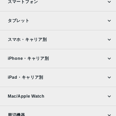
スマートフォン
iPhone
Galaxy
タブレット
Google Pixel
Xperia
iPad
iPad mini
AQUOS
Xiaomi
スマホ・キャリア別
iPad Air
iPad Pro
OPPO
Android
docomo
au
Surface
Galaxy Tab
iPhone・キャリア別
SoftBank
楽天モバイル
Xiaomi Tablet
docomo
au
Ymobile
SIMフリー
iPad・キャリア別
SoftBank
楽天モバイル
UQmobile
au
SoftBank
Ymobile
SIMフリー
Mac/Apple Watch
docomo
Wi-Fi
UQmobile
MacBook
MacBook Air
周辺機器