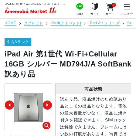
iPad Air 第1世代 Wi-Fi+Cellular 16GB シルバー MD794J/A SoftBank 訳あり品 | 中古スマホ販売のアメモバマーケット
0
アメモバマーケット
Line
ガイド
カート
メニュー
HOME
タブレット
iPad(アイパッド)
iPad Air シリーズ
Soft
中古Aランク
iPad Air 第1世代 Wi-Fi+Cellular
16GB シルバー MD794J/A SoftBank
訳あり品
商品状態
訳あり品、液晶焼けのため訳あり
品としての出品となります。電池
の最大容量が少なく、液晶に焼き
付きを確認できます。SIMロック
は解除できません。フレームには
少数の打痕があります。写真では