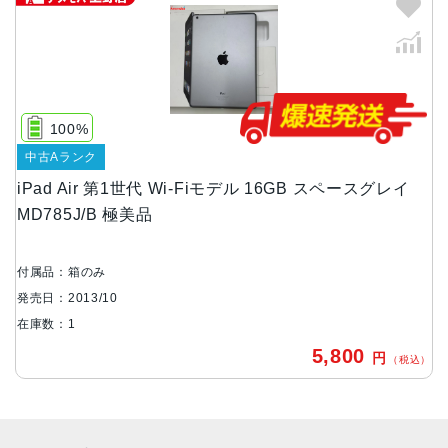
サイズ
240×169.5×7.5mm
液晶
9.7インチ (250 mm) 4:3 アスペクト比
100%
中古Aランク
RAM
iPad Air 第1世代 Wi-Fiモデル 16GB スペースグレイ
1GB
MD785J/B 極美品
ストレージ
16GB、32GB、64GB、128GB
付属品：箱のみ
バッテリー
発売日：2013/10
在庫数：1
28.6Whリチャージャブルリチウムポリマーバッテリー内蔵
5,800
円
（税込）
発売日
2013年10月22日