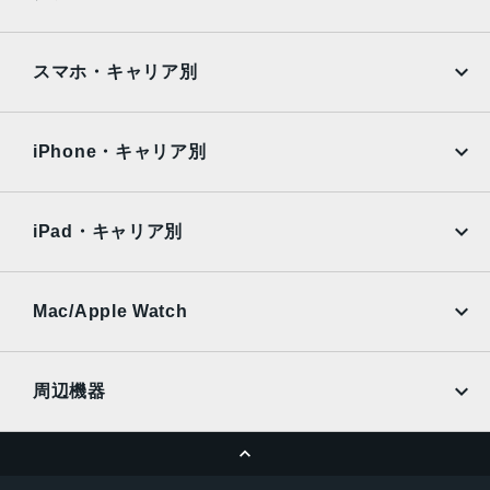
16コアNeural Engine
Google Pixel
Xperia
8GB RAM
iPad
iPad mini
AQUOS
Xiaomi
液晶
スマホ・キャリア別
iPad Air
iPad Pro
13インチLiquid Retinaディスプレイ
OPPO
Android
docomo
au
サイズ
Surface
Galaxy Tab
iPhone・キャリア別
214.9mm×280.6mm×6.1mm
SoftBank
楽天モバイル
Xiaomi Tablet
docomo
au
重量
Ymobile
SIMフリー
iPad・キャリア別
616g
SoftBank
楽天モバイル
UQmobile
メモリ容量
au
SoftBank
Ymobile
SIMフリー
Mac/Apple Watch
128GB、256GB、512GB、１TB
docomo
Wi-Fi
UQmobile
バッテリー
MacBook
MacBook Air
周辺機器
36.59Whリチャージャブルリチウムポリマーバッテリー内
MacBook Pro
iMac
蔵
ページトップへ
Apple Pencil
Keyboard
カメラ
Mac mini
Mac Studio