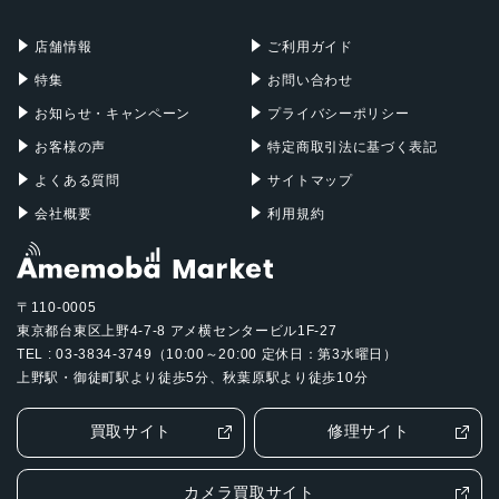
充電器
iPadケース
12MP広角カメラ、ƒ/1.8絞り値
Mac Pro
Apple Watch
最大5倍のデジタルズーム
店舗情報
ご利用ガイド
5枚構成のレンズ
特集
お問い合わせ
カラー
お知らせ・キャンペーン
プライバシーポリシー
ブルー、パープル、スターライト、スペースグレイ
お客様の声
特定商取引法に基づく表記
発売日
よくある質問
サイトマップ
会社概要
利用規約
2025年3月12日
〒110-0005
東京都台東区上野4-7-8 アメ横センタービル1F-27
TEL : 03-3834-3749（10:00～20:00 定休日：第3水曜日）
上野駅・御徒町駅より徒歩5分、秋葉原駅より徒歩10分
買取サイト
修理サイト
カメラ買取サイト