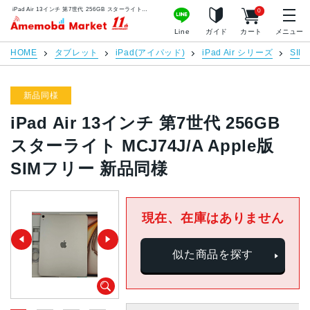
iPad Air 13インチ 第7世代 256GB スターライト MCJ74J/A Apple版SIMフリー 新品同様 | 中古スマホ販売のアメモバマーケット
0
アメモバマーケット
Line
ガイド
カート
メニュー
HOME
タブレット
iPad(アイパッド)
iPad Air シリーズ
SI
新品同様
iPad Air 13インチ 第7世代 256GB
スターライト MCJ74J/A Apple版
SIMフリー 新品同様
現在、在庫はありません
似た商品を探す