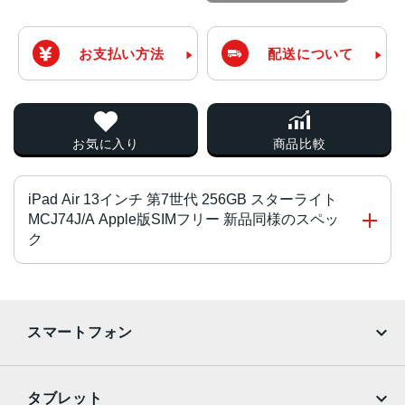
お支払い方法
配送について
お気に入り
商品比較
iPad Air 13インチ 第7世代 256GB スターライト
MCJ74J/A Apple版SIMフリー 新品同様のスペッ
ク
チップ・プロセッサー
Apple M3チップ
スマートフォン
4つの高性能コアと4つの高効率コアを搭載した8コアCPU
9コアGPU
iPhone
Galaxy
ハードウェアアクセラレーテッドレイトレーシング
タブレット