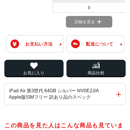
0
詳細を見る
お支払い方法
配送について
お気に入り
商品比較
iPad Air 第3世代 64GB シルバー NV0E2J/A
Apple版SIMフリー 訳あり品のスペック
チップ・プロセッサー
この商品を見た人はこんな商品も見ていま
A12 BionicチップNeural Engine搭載