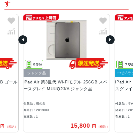
す
カラー
ゴールド、スペースグレイ、シルバー
サイズ
250.6×174.1×6.1mm
液晶
ディスプレイ：10.5インチ（2,224 x 1,668ピクセル） Reti
naディスプレイ
93%
75
広色域ディスプレイ（P3）・True Toneディスプレイ
ジャンク品
中古Aラ
バッテリー
4GB ゴール
iPad Air 第3世代 Wi-Fiモデル 256GB スペ
iPad A
ースグレイ MUUQ2J/A ジャンク品
スグレイ 
30.2Whリチャージャブルリチウムポリマーバッテリー内蔵
RAM
付属品：箱のみ
付属品：本
4GB
発売日：2019/03
発売日：201
在庫数：1
在庫数：1
ストレージ
0
15,800
円
円
（税込）
（税込）
64GB、256GB