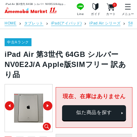
iPad Air 第3世代 64GB シルバー NV0E2J/A Apple版SIMフリー 訳あり品 | 中古スマホ販売のアメモバマーケット
0
アメモバマーケット
Line
ガイド
カート
メニュー
HOME
タブレット
iPad(アイパッド)
iPad Air シリーズ
SI
中古Aランク
iPad Air 第3世代 64GB シルバー
NV0E2J/A Apple版SIMフリー 訳あ
り品
現在、在庫はありません
似た商品を探す