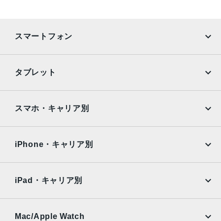
セキュア認証
Touch ID
スマートフォン
発売日
2019年3月28日
iPhone
Galaxy
タブレット
Google Pixel
Xperia
iPad
iPad mini
AQUOS
Xiaomi
スマホ・キャリア別
iPad Air
iPad Pro
OPPO
Android
docomo
au
Surface
Galaxy Tab
iPhone・キャリア別
SoftBank
楽天モバイル
Xiaomi Tablet
docomo
au
Ymobile
SIMフリー
iPad・キャリア別
SoftBank
楽天モバイル
UQmobile
au
SoftBank
Ymobile
SIMフリー
Mac/Apple Watch