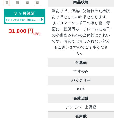
商品状態
訳あり品、液晶に光漏れのため訳
3 ヶ月保証
あり品としての出品となります。
※ジャンク品を除く
詳細はこちら
リンゴマークに若干の擦り傷，背
面に一箇所凹み，フレームに若干
31,800
円
(税込)
の小傷あるものの全体的にきれい
です。写真では写しきれない部分
もございますのでご了承くださ
い。
付属品
本体のみ
バッテリー
81%
在庫店舗
アメモバ 上野店
在庫数