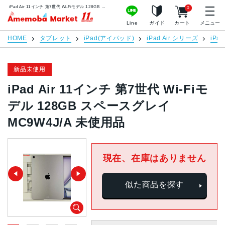
iPad Air 11インチ 第7世代 Wi-Fiモデル 128GB スペースグレイ MC9W4J/A 未使用品 | 中古スマホ販売のアメモバマーケット
0
アメモバマーケット
Line
ガイド
カート
メニュー
HOME
タブレット
iPad(アイパッド)
iPad Air シリーズ
iPa
新品未使用
iPad Air 11インチ 第7世代 Wi-Fiモ
デル 128GB スペースグレイ
MC9W4J/A 未使用品
現在、在庫はありません
似た商品を探す