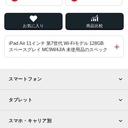
お気に入り
商品比較
iPad Air 11インチ 第7世代 Wi-Fiモデル 128GB
スペースグレイ MC9W4J/A 未使用品のスペック
チップ・プロセッサー
Apple M3チップ
スマートフォン
4つの高性能コアと4つの高効率コアを搭載した
8コアCPU
iPhone
Galaxy
9コアGPU
タブレット
ハードウェアアクセラレーテッドレイトレーシング
Google Pixel
Xperia
16コアNeural Engine
iPad
iPad mini
100GB/sのメモリ帯域幅
AQUOS
Xiaomi
スマホ・キャリア別
8GB RAM