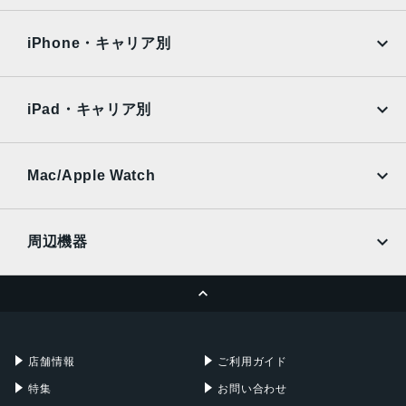
iPad Air
iPad Pro
OPPO
Android
液晶
docomo
au
Surface
Galaxy Tab
iPhone・キャリア別
11インチLiquid Retinaディスプレイ
SoftBank
楽天モバイル
サイズ
Xiaomi Tablet
docomo
au
Ymobile
SIMフリー
iPad・キャリア別
247.6mm×178.5mm×6.1mm
SoftBank
楽天モバイル
重量
UQmobile
au
SoftBank
460g
Ymobile
SIMフリー
Mac/Apple Watch
docomo
Wi-Fi
メモリ容量
UQmobile
MacBook
MacBook Air
128GB、256GB、512GB、１TB
周辺機器
バッテリー
MacBook Pro
iMac
ページトップへ
Apple Pencil
Keyboard
28.93Whリチャージャブルリチウムポリマーバッテリー内
Mac mini
Mac Studio
蔵
充電器
iPadケース
Mac Pro
Apple Watch
カメラ
店舗情報
ご利用ガイド
12MP広角カメラ、ƒ/1.8絞り値
特集
お問い合わせ
最大5倍のデジタルズーム