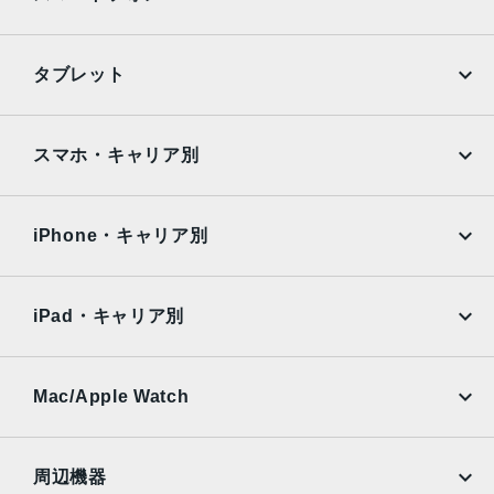
発売日
2019年3月28日
iPhone
Galaxy
タブレット
Google Pixel
Xperia
iPad
iPad mini
AQUOS
Xiaomi
スマホ・キャリア別
iPad Air
iPad Pro
OPPO
Android
docomo
au
Surface
Galaxy Tab
iPhone・キャリア別
SoftBank
楽天モバイル
Xiaomi Tablet
docomo
au
Ymobile
SIMフリー
iPad・キャリア別
SoftBank
楽天モバイル
UQmobile
au
SoftBank
Ymobile
SIMフリー
Mac/Apple Watch
docomo
Wi-Fi
UQmobile
MacBook
MacBook Air
周辺機器