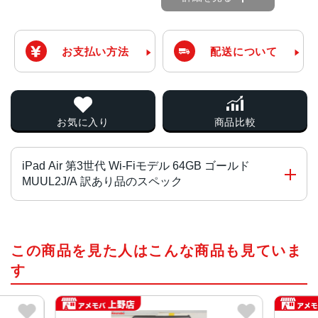
お支払い方法
配送について
お気に入り
商品比較
iPad Air 第3世代 Wi-Fiモデル 64GB ゴールド
MUUL2J/A 訳あり品のスペック
チップ・プロセッサー
この商品を見た人はこんな商品も見ていま
A12 BionicチップNeural Engine搭載
す
カラー
ゴールド、スペースグレイ、シルバー