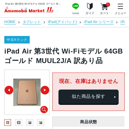
iPad Air 第3世代 Wi-Fiモデル 64GB ゴールド MUUL2J/A 訳あり品 | 中古スマホ販売のアメモバマーケット
0
アメモバマーケット
Line
ガイド
カート
メニュー
HOME
タブレット
iPad(アイパッド)
iPad Air シリーズ
iPa
中古Aランク
iPad Air 第3世代 Wi-Fiモデル 64GB
ゴールド MUUL2J/A 訳あり品
現在、在庫はありません
似た商品を探す
商品状態