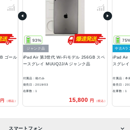
サイズ
250.6×174.1×6.1mm
液晶
ディスプレイ：10.5インチ（2,224 x 1,668ピクセル） Reti
naディスプレイ
93%
75
広色域ディスプレイ（P3）・True Toneディスプレイ
ジャンク品
中古Aラ
バッテリー
4GB ゴール
iPad Air 第3世代 Wi-Fiモデル 256GB スペ
iPad A
ースグレイ MUUQ2J/A ジャンク品
スグレイ 
30.2Whリチャージャブルリチウムポリマーバッテリー内蔵
RAM
付属品：箱のみ
付属品：本
4GB
発売日：2019/03
発売日：201
在庫数：1
在庫数：1
ストレージ
0
15,800
円
円
（税込）
（税込）
64GB、256GB
セキュア認証
Touch ID
スマートフォン