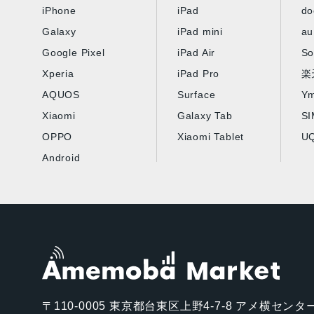
iPhone
iPad
d
Galaxy
iPad mini
au
Google Pixel
iPad Air
So
Xperia
iPad Pro
楽
AQUOS
Surface
Ym
Xiaomi
Galaxy Tab
S
OPPO
Xiaomi Tablet
UQ
Android
〒110-0005
東京都台東区上野4-7-8 アメ横センター