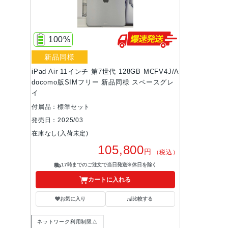
100%
新品同様
iPad Air 11インチ 第7世代 128GB MCFV4J/A
docomo版SIMフリー 新品同様 スペースグレ
イ
付属品：標準セット
発売日：2025/03
在庫なし(入荷未定)
105,800
円
（税込）
17時までのご注文で当日発送※休日を除く
カートに入れる
お気に入り
比較する
ネットワーク利用制限△