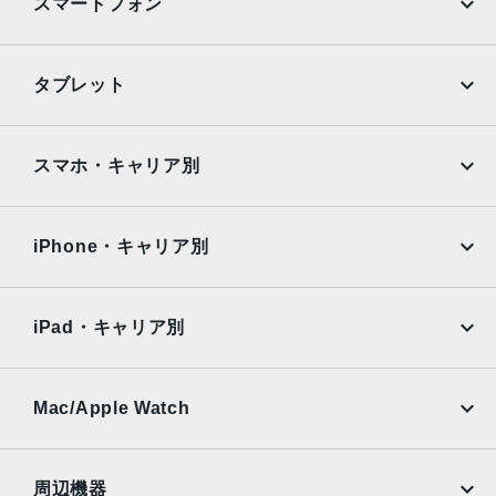
スマートフォン
写真へのジオタグ添付
自動手ぶれ補正
バーストモード
iPhone
Galaxy
タブレット
センサー
Google Pixel
Xperia
Touch ID
iPad
iPad mini
AQUOS
Xiaomi
スマホ・キャリア別
3軸ジャイロ
加速度センサー
iPad Air
iPad Pro
OPPO
Android
気圧計
docomo
au
環境光センサー
Surface
Galaxy Tab
iPhone・キャリア別
SoftBank
楽天モバイル
バッテリー駆動時間
Xiaomi Tablet
docomo
au
32.4Whリチャージャブルリチウムポリマーバッテリー内蔵
Ymobile
SIMフリー
iPad・キャリア別
Wi-Fiでのインターネット利用、ビデオ再生、オーディオ再
SoftBank
楽天モバイル
生：最大10時間
UQmobile
au
SoftBank
電源アダプタ、またはUSB-C経由でコンピュータを使って
Ymobile
SIMフリー
Mac/Apple Watch
充電
docomo
Wi-Fi
UQmobile
発売日
MacBook
MacBook Air
周辺機器