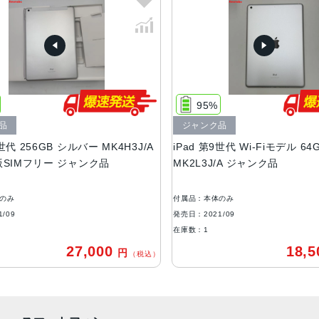
シルバー、スペースグレイ
サイズ・重さ
174.1ｘ250.6ｘ7.5mm・487ｇ
液晶
Retinaディスプレイ
95%
IPSテクノロジー搭載10.2インチ（対角）LEDバックライト
ジャンク品
Multi-Touchディスプレイ
シルバー MK4H3J/A
iPad 第9世代 Wi-Fiモデル 64GB シルバー
ストレージ
 ジャンク品
MK2L3J/A ジャンク品
64GB、256GB
付属品：本体のみ
カメラ
発売日：2021/09
8MP広角カメラ
在庫数：1
ƒ/2.4絞り値
27,000
18,500
円
円
（税込）
（税込）
最大5倍のデジタルズーム
5枚構成のレンズ
パノラマ（最大43MP）
写真のHDR