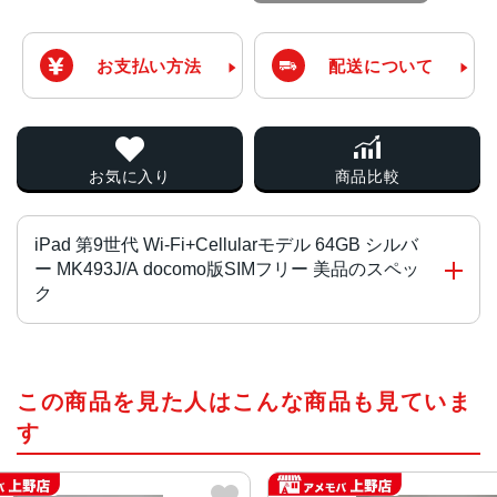
お支払い方法
配送について
お気に入り
商品比較
iPad 第9世代 Wi-Fi+Cellularモデル 64GB シルバ
ー MK493J/A docomo版SIMフリー 美品のスペッ
ク
チップ・プロセッサー
この商品を見た人はこんな商品も見ていま
64ビットアーキテクチャ搭載A13 Bionicチップ
Neural Engine
す
カラー