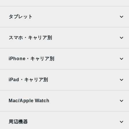
iPhone
Galaxy
タブレット
Google Pixel
Xperia
iPad
iPad mini
AQUOS
Xiaomi
スマホ・キャリア別
iPad Air
iPad Pro
OPPO
Android
docomo
au
Surface
Galaxy Tab
iPhone・キャリア別
SoftBank
楽天モバイル
Xiaomi Tablet
docomo
au
Ymobile
SIMフリー
iPad・キャリア別
SoftBank
楽天モバイル
UQmobile
au
SoftBank
Ymobile
SIMフリー
Mac/Apple Watch
docomo
Wi-Fi
UQmobile
MacBook
MacBook Air
周辺機器