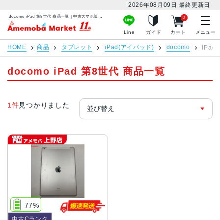
2026年08月09日
最終更新日
docomo iPad 第8世代 商品一覧 | 中古スマホ販売のアメモバマーケット
0
アメモバマーケット
Line
ガイド
カート
メニュー
HOME
商品
タブレット
iPad(アイパッド)
docomo
iPad
docomo iPad 第8世代 商品一覧
1件
見つかりました
77%
中古Cランク