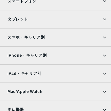
スマートフォン
2019年9月30日
iPhone
Galaxy
タブレット
Google Pixel
Xperia
iPad
iPad mini
AQUOS
Xiaomi
スマホ・キャリア別
iPad Air
iPad Pro
OPPO
Android
docomo
au
Surface
Galaxy Tab
iPhone・キャリア別
SoftBank
楽天モバイル
Xiaomi Tablet
docomo
au
Ymobile
SIMフリー
iPad・キャリア別
SoftBank
楽天モバイル
UQmobile
au
SoftBank
Ymobile
SIMフリー
Mac/Apple Watch
docomo
Wi-Fi
UQmobile
MacBook
MacBook Air
周辺機器