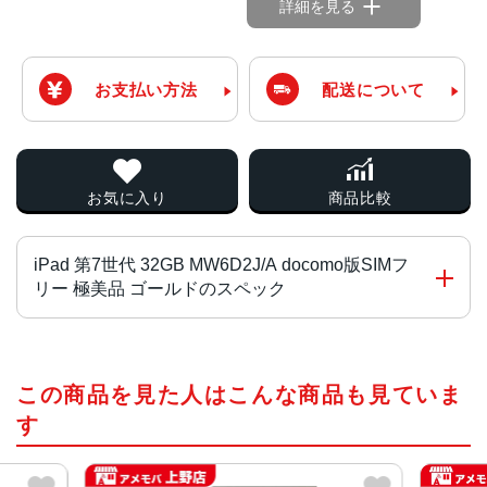
詳細を見る
お支払い方法
配送について
お気に入り
商品比較
iPad 第7世代 32GB MW6D2J/A docomo版SIMフ
リー 極美品 ゴールドのスペック
チップ・プロセッサー
この商品を見た人はこんな商品も見ていま
A10 Fusionチップ
す
カラー
ゴールド、スペースグレイ、シルバー