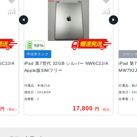
サイズ
174.1（幅）×250.6（高さ）×7.5（奥行き）mm
液晶
液晶10.2型のRetinaディスプレイ（2160×1620ピクセル）
98%
アウトカメラ
中古Bランク
ジャン
800万画素
C2J/A
iPad 第7世代 32GB シルバー NW6C2J/A
iPad 第
インカメラ
Apple版SIMフリー
MW792
120万画素
付属品：本体のみ
付属品：箱
ストレージ
発売日：2019/09
発売日：201
32GB、128GB
在庫数：1
在庫数：1
0
17,800
円
円
セキュア認証
（税込）
（税込）
Touch ID
発売日