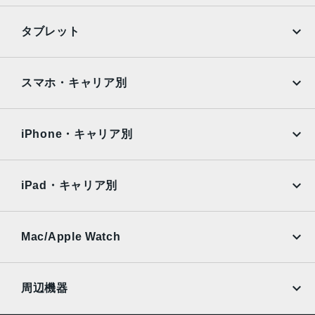
iPhone
Galaxy
タブレット
Google Pixel
Xperia
iPad
iPad mini
AQUOS
Xiaomi
スマホ・キャリア別
iPad Air
iPad Pro
OPPO
Android
docomo
au
Surface
Galaxy Tab
iPhone・キャリア別
SoftBank
楽天モバイル
Xiaomi Tablet
docomo
au
Ymobile
SIMフリー
iPad・キャリア別
SoftBank
楽天モバイル
UQmobile
au
SoftBank
Ymobile
SIMフリー
Mac/Apple Watch
docomo
Wi-Fi
UQmobile
MacBook
MacBook Air
周辺機器
MacBook Pro
iMac