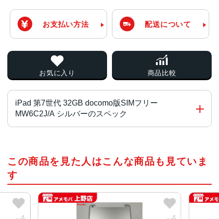
お支払い方法
配送について
お気に入り
商品比較
iPad 第7世代 32GB docomo版SIMフリー
MW6C2J/A シルバーのスペック
チップ・プロセッサー
この商品を見た人はこんな商品も見ていま
A10 Fusionチップ
す
カラー
ゴールド、スペースグレイ、シルバー
サイズ