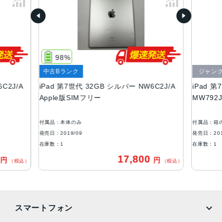
174.1（幅）×250.6（高さ）×7.5（奥行き）mm
液晶
液晶10.2型のRetinaディスプレイ（2160×1620ピクセル）
98%
アウトカメラ
中古Bランク
ジャン
800万画素
C2J/A
iPad 第7世代 32GB シルバー NW6C2J/A
iPad 第
インカメラ
Apple版SIMフリー
MW792
120万画素
付属品：本体のみ
付属品：箱
ストレージ
発売日：2019/09
発売日：201
32GB、128GB
在庫数：1
在庫数：1
0
17,800
円
円
セキュア認証
（税込）
（税込）
Touch ID
発売日
スマートフォン
2019年9月30日