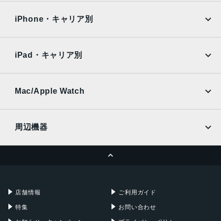
OPPO
Android
8インチ
docomo
au
Surface
Galaxy Tab
iPhone・キャリア別
アウトカメラ
SoftBank
楽天モバイル
Xiaomi Tablet
800万画素
docomo
au
Ymobile
SIMフリー
iPad・キャリア別
インカメラ
SoftBank
楽天モバイル
UQmobile
800万画素
au
SoftBank
Ymobile
SIMフリー
Mac/Apple Watch
ストレージ容量
docomo
Wi-Fi
16GB
UQmobile
MacBook
MacBook Air
周辺機器
バッテリー容量
MacBook Pro
iMac
4650ｍAh
ページトップへ
Apple Pencil
Keyboard
発売日
Mac mini
Mac Studio
充電器
iPadケース
2018年 2月23日
Mac Pro
Apple Watch
店舗情報
ご利用ガイド
特集
お問い合わせ