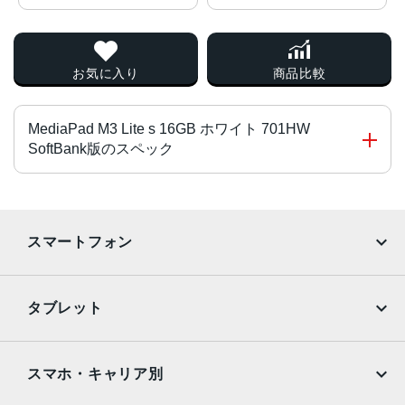
お気に入り
商品比較
MediaPad M3 Lite s 16GB ホワイト 701HW
SoftBank版のスペック
チップ・プロセッサー
MSM8940 1.4GHz+1.1GHz オクタコア
スマートフォン
カラー
iPhone
Galaxy
ホワイト
タブレット
サイズ・重さ
Google Pixel
Xperia
iPad
iPad mini
123.4x7.7x213.4 mm・325ｇ
AQUOS
Xiaomi
スマホ・キャリア別
液晶
iPad Air
iPad Pro