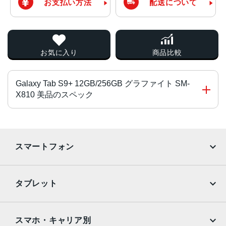
お支払い方法
配送について
お気に入り
商品比較
Galaxy Tab S9+ 12GB/256GB グラファイト SM-
X810 美品のスペック
CPU
Snapdragon 8 Gen 2 Mobile Platform for Galaxy
スマートフォン
画面サイズ
iPhone
Galaxy
12.4 インチ
タブレット
画面解像度
Google Pixel
Xperia
iPad
iPad mini
2800x1752
AQUOS
Xiaomi
スマホ・キャリア別