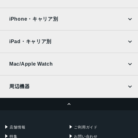
RAM/ROM
iPad Air
iPad Pro
OPPO
Android
12GB RAM / 256GB または 512GB ストレージ
docomo
au
Surface
Galaxy Tab
iPhone・キャリア別
背面カメラ画素数
SoftBank
楽天モバイル
Xiaomi Tablet
1300 万画素
docomo
au
Ymobile
SIMフリー
iPad・キャリア別
前面カメラ画像数
SoftBank
楽天モバイル
UQmobile
1200 万画素
au
SoftBank
Ymobile
SIMフリー
Mac/Apple Watch
バッテリー容量
docomo
Wi-Fi
10090mAh
UQmobile
MacBook
MacBook Air
周辺機器
本体サイズ
MacBook Pro
iMac
285.4x5.7x185.4 mm
ページトップへ
Apple Pencil
Keyboard
重量
Mac mini
Mac Studio
充電器
iPadケース
581g
Mac Pro
Apple Watch
店舗情報
ご利用ガイド
カラー
特集
お問い合わせ