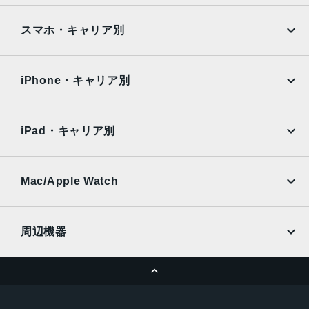
メモリ容量
iPad
iPad mini
AQUOS
Xiaomi
スマホ・キャリア別
6GB
iPad Air
iPad Pro
OPPO
Android
ストレージ容量
docomo
au
Surface
Galaxy Tab
iPhone・キャリア別
128GB
SoftBank
楽天モバイル
画面サイズ
Xiaomi Tablet
docomo
au
Ymobile
SIMフリー
10.9 インチ、解像度2304x1440
iPad・キャリア別
SoftBank
楽天モバイル
背面カメラ画素数
UQmobile
au
SoftBank
800 万画素
Ymobile
SIMフリー
Mac/Apple Watch
前面カメラ画素数
docomo
Wi-Fi
UQmobile
MacBook
MacBook Air
1200 万画素
周辺機器
本体サイズ
MacBook Pro
iMac
ページトップへ
254.3x6.5x165.8 mm
Apple Pencil
Keyboard
Mac mini
Mac Studio
重量
充電器
iPadケース