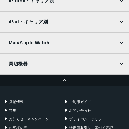
Surface
Galaxy Tab
iPhone・キャリア別
イン (サブ) カメラ
SoftBank
楽天モバイル
Xiaomi Tablet
約1,200万画素
docomo
au
Ymobile
SIMフリー
iPad・キャリア別
バッテリー容量
SoftBank
楽天モバイル
UQmobile
11600(mAh)
au
SoftBank
Ymobile
SIMフリー
Mac/Apple Watch
サイズ
docomo
Wi-Fi
208.5 x 326.3 x 5.1 (高さ x 幅 x 厚さ, mm)
UQmobile
MacBook
MacBook Air
周辺機器
重量
MacBook Pro
iMac
692 (g)
ページトップへ
Apple Pencil
Keyboard
RAM / ROM
Mac mini
Mac Studio
充電器
iPadケース
12GB/16GB/24GB RAM
Mac Pro
Apple Watch
512GB/1TB
店舗情報
ご利用ガイド
発売日
特集
お問い合わせ
2025年9月19日
お知らせ・キャンペーン
プライバシーポリシー
お客様の声
特定商取引法に基づく表記