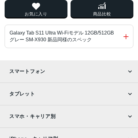
お気に入り
商品比較
Galaxy Tab S11 Ultra Wi-Fiモデル 12GB/512GB
グレー SM-X930 新品同様のスペック
CPU
3.73GHz, 3.3GHz, 2.4GHz
スマートフォン
ディスプレイ
iPhone
Galaxy
14.6インチ
タブレット
解像度
Google Pixel
Xperia
iPad
iPad mini
2960 x 1848 (WQXGA+)
AQUOS
Xiaomi
スマホ・キャリア別
アウト (メイン) カメラ
iPad Air
iPad Pro
OPPO
Android
約1,300万画素 + 約800万画素
docomo
au