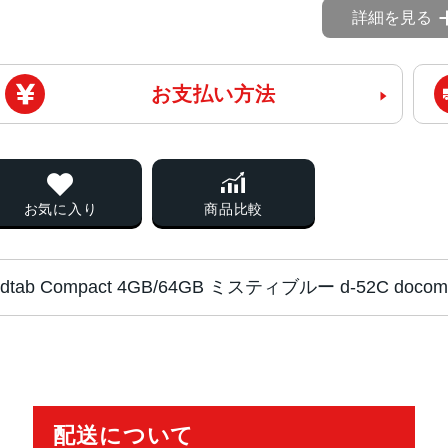
詳細を見る
お支払い方法
お気に入り
商品比較
dtab Compact 4GB/64GB ミスティブルー d-52C 
CPU
Snapdragon 695
2.2GHz+1.8GHz
配送について
液晶
8.4 インチ