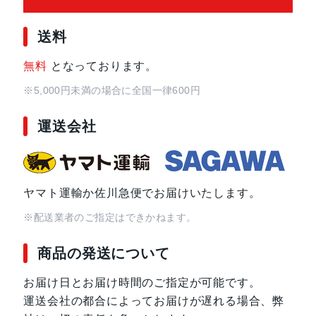
送料
重量
318g
無料
となっております。
サイズ
201x8.3x129 mm
※5,000円未満の場合に全国一律600円
背面カメラ
800 万画素
運送会社
前面カメラ
800 万画素
ヤマト運輸か佐川急便でお届けいたします。
メモリ容量
64GB
※配送業者のご指定はできかねます。
カラー
ミスティブルー
商品の発送について
ストームグレー
お届け日とお届け時間のご指定が可能です。
バッテリー容量
5000mAh
運送会社の都合によってお届けが遅れる場合、弊