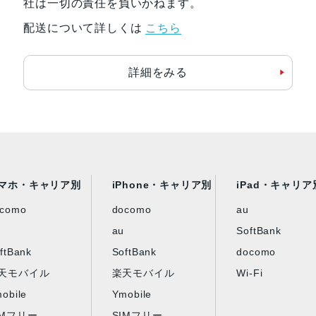
社は一切の責任を負いかねます。
認証機能
指紋/顔認証
配送について詳しくは
こちら
発売日
2023年3月3日
詳細をみる
マホ・キャリア別
iPhone・キャリア別
iPad・キャリア
ocomo
docomo
au
au
SoftBank
ftBank
SoftBank
docomo
天モバイル
楽天モバイル
Wi-Fi
obile
Ymobile
IMフリー
SIMフリー