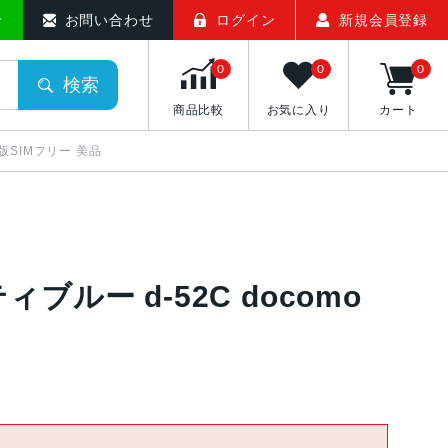
せ
お問い合わせ
ログイン
新規会員登録
0
0
0
検索
商品比較
お気に入り
カート
mo版SIMフリー 美品
スティブルー d-52C docomo