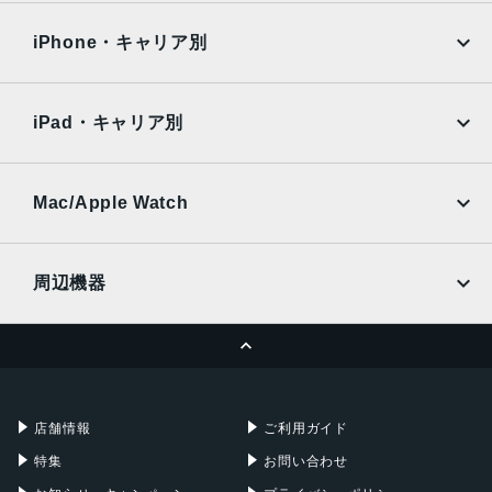
OPPO
Android
8 インチ
docomo
au
Surface
Galaxy Tab
iPhone・キャリア別
ストレージ
SoftBank
楽天モバイル
Xiaomi Tablet
32GB
docomo
au
Ymobile
SIMフリー
iPad・キャリア別
アウトカメラ
SoftBank
楽天モバイル
UQmobile
1300 万画素
au
SoftBank
Ymobile
SIMフリー
Mac/Apple Watch
インカメラ
docomo
Wi-Fi
800 万画素
UQmobile
MacBook
MacBook Air
周辺機器
バッテリー
MacBook Pro
iMac
4980mAh
ページトップへ
Apple Pencil
Keyboard
発売日
Mac mini
Mac Studio
充電器
iPadケース
2018年 8月10日
Mac Pro
Apple Watch
店舗情報
ご利用ガイド
特集
お問い合わせ