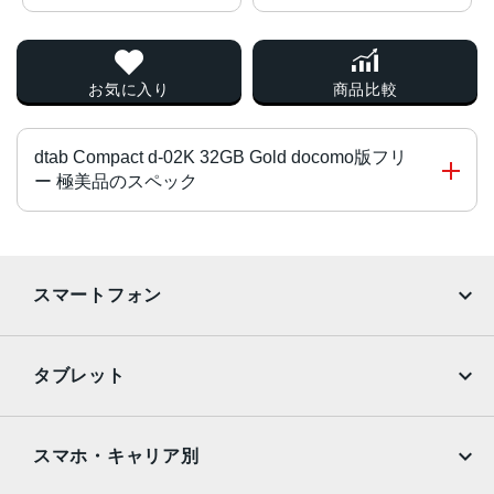
お気に入り
商品比較
dtab Compact d-02K 32GB Gold docomo版フリ
ー 極美品のスペック
チップ・プロセッサー
Hisilicon Kirin 659 2.36GHz+1.7GHz
スマートフォン
カラー
iPhone
Galaxy
ゴールド、シルバー
タブレット
サイズ・重量
Google Pixel
Xperia
iPad
iPad mini
120x8x209 mm・309 g
AQUOS
Xiaomi
スマホ・キャリア別
液晶
iPad Air
iPad Pro