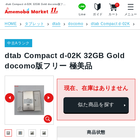
dtab Compact d-02K 32GB Gold docomo版フリー 極美品 | 中古スマホ販売のアメモバマーケット
0
アメモバマーケット
Line
ガイド
カート
メニュー
HOME
タブレット
dtab
docomo
dtab Compact d-02K
d
中古Aランク
dtab Compact d-02K 32GB Gold
docomo版フリー 極美品
現在、在庫はありません
似た商品を探す
商品状態