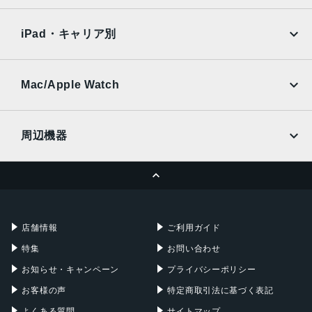
SoftBank
楽天モバイル
Xiaomi Tablet
1GB
docomo
au
Ymobile
SIMフリー
iPad・キャリア別
前面カメラ画像数
SoftBank
楽天モバイル
UQmobile
200 万画素
au
SoftBank
Ymobile
SIMフリー
Mac/Apple Watch
背面カメラ画素数
docomo
Wi-Fi
500 万画素
UQmobile
MacBook
MacBook Air
周辺機器
バッテリー容量
MacBook Pro
iMac
4000mAh
ページトップへ
Apple Pencil
Keyboard
本体サイズ
Mac mini
Mac Studio
充電器
iPadケース
110.6x7.9x196 mm
Mac Pro
Apple Watch
店舗情報
ご利用ガイド
重量
特集
お問い合わせ
約285g
お知らせ・キャンペーン
プライバシーポリシー
カラー
お客様の声
特定商取引法に基づく表記
ブラック
よくある質問
サイトマップ