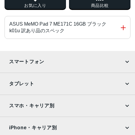
お気に入り
商品比較
ASUS MeMO Pad 7 ME171C 16GB ブラック
k01u 訳あり品のスペック
CPU
Atom Z2520 1.2GHｚ
スマートフォン
画面サイズ
iPhone
Galaxy
7 インチ
タブレット
画面解像度
Google Pixel
Xperia
iPad
iPad mini
1024x600
AQUOS
Xiaomi
スマホ・キャリア別
ストレージ容量
iPad Air
iPad Pro
OPPO
Android
16GB
docomo
au
Surface
Galaxy Tab
iPhone・キャリア別
メモリ容量