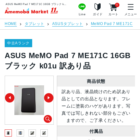
ASUS MeMO Pad 7 ME171C 16GB ブラック k01u 訳あり品 | 中古スマホ販売のアメモバマーケット
0
アメモバマーケット
Line
ガイド
カート
メニュー
HOME
タブレット
ASUSタブレット
MeMO Pad 7 ME171C
中古Aランク
ASUS MeMO Pad 7 ME171C 16GB
ブラック k01u 訳あり品
商品状態
訳あり品、液晶焼けのため訳あり
品としての出品となります。フレ
ームに塗装のハゲがあります。写
真では写しきれない部分もござい
ますので、ご了承ください。
付属品