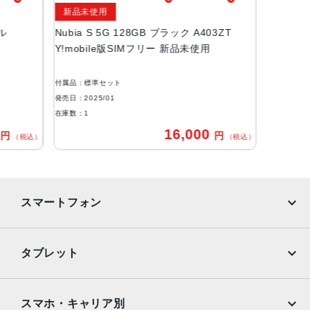
新品未使用
約6.7インチ
プル
Nubia S 5G 128GB ブラック A403ZT
バッテリー容量
Y!mobile版SIMフリー 新品未使用
5,000mAh
付属品：標準セット
背面カメラ
発売日：2025/01
約5,000万画素 + 約200万画素 + 約200万画素
在庫数：1
0
16,000
円
円
前面カメラ
（税込）
（税込）
約1,600万画素
サイズ
スマートフォン
約W77×H168×D8.7mm
重さ
iPhone
Galaxy
タブレット
約197g
Google Pixel
Xperia
生体認証
iPad
iPad mini
指紋、顔
AQUOS
Xiaomi
スマホ・キャリア別