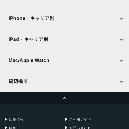
iPad Air
iPad Pro
カラー
OPPO
Android
docomo
au
ブラック、ホワイト、ライトパープル
Surface
Galaxy Tab
iPhone・キャリア別
発売日
SoftBank
楽天モバイル
Xiaomi Tablet
docomo
au
2025年1月16日
Ymobile
SIMフリー
iPad・キャリア別
SoftBank
楽天モバイル
UQmobile
au
SoftBank
Ymobile
SIMフリー
Mac/Apple Watch
docomo
Wi-Fi
UQmobile
MacBook
MacBook Air
周辺機器
MacBook Pro
iMac
ページトップへ
Apple Pencil
Keyboard
Mac mini
Mac Studio
充電器
iPadケース
Mac Pro
Apple Watch
店舗情報
ご利用ガイド
特集
お問い合わせ