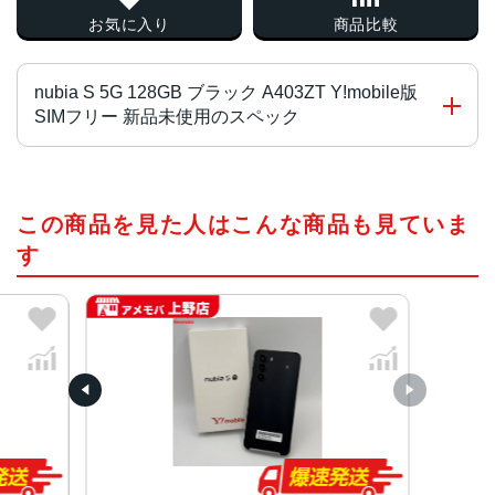
お気に入り
商品比較
nubia S 5G 128GB ブラック A403ZT Y!mobile版
SIMフリー 新品未使用のスペック
CPU
この商品を見た人はこんな商品も見ていま
UNISOC T760（オクタコア）2.2GHz＋2.0GHz
す
OS種類
Android™ 14
ROM / RAM容量
128GB / 4GB
対応外部メモリ / 対応最大容量
microSDXC™/ 最大1TB
サイズ