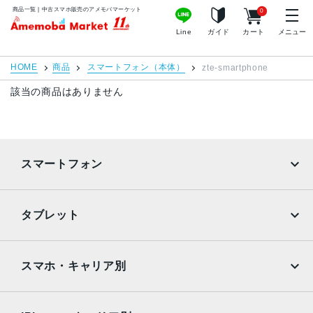
商品一覧 | 中古スマホ販売のアメモバマーケット
0
MacBook Pro
iMac
アメモバマーケット
Line
ガイド
カート
メニュー
Mac mini
Mac Studio
HOME
商品
スマートフォン（本体）
zte-smartphone
Mac Pro
Apple Watch
該当の商品はありません
周辺機器
Apple Pencil
Keyboard
スマートフォン
充電器
iPadケース
iPhone
Galaxy
店舗情報
ご利用ガイド
タブレット
Google Pixel
Xperia
特集
お問い合わせ
iPad
iPad mini
お知らせ・キャンペーン
プライバシーポリシー
AQUOS
Xiaomi
スマホ・キャリア別
お客様の声
特定商取引法に基づく表記
iPad Air
iPad Pro
OPPO
Android
よくある質問
サイトマップ
docomo
au