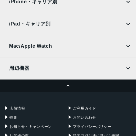
Surface
Galaxy Tab
iPhone・キャリア別
会社概要
利用規約
SoftBank
楽天モバイル
Xiaomi Tablet
買取サイト
修理サイト
docomo
au
Ymobile
SIMフリー
iPad・キャリア別
SoftBank
楽天モバイル
UQmobile
カメラ買取サイト
au
SoftBank
Ymobile
SIMフリー
Mac/Apple Watch
docomo
Wi-Fi
閉じる
UQmobile
MacBook
MacBook Air
周辺機器
MacBook Pro
iMac
ページトップへ
Apple Pencil
Keyboard
Mac mini
Mac Studio
充電器
iPadケース
Mac Pro
Apple Watch
店舗情報
ご利用ガイド
特集
お問い合わせ
お知らせ・キャンペーン
プライバシーポリシー
お客様の声
特定商取引法に基づく表記