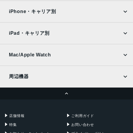
OPPO
Android
192g
docomo
au
Surface
Galaxy Tab
iPhone・キャリア別
メモリ容量
SoftBank
楽天モバイル
Xiaomi Tablet
12GB/256GB
docomo
au
Ymobile
SIMフリー
iPad・キャリア別
バッテリー容量
SoftBank
楽天モバイル
UQmobile
5000mAh
au
SoftBank
Ymobile
SIMフリー
Mac/Apple Watch
カラー
docomo
Wi-Fi
ブラック
UQmobile
MacBook
MacBook Air
プラチナシルバー
周辺機器
前面カメラ
MacBook Pro
iMac
ページトップへ
1200万画素
Apple Pencil
Keyboard
Mac mini
Mac Studio
背面カメラ
充電器
iPadケース
Mac Pro
Apple Watch
16mm超広角：1200万画素
店舗情報
ご利用ガイド
24mm広角：4800万画素
特集
お問い合わせ
48mm広角：1200万画素