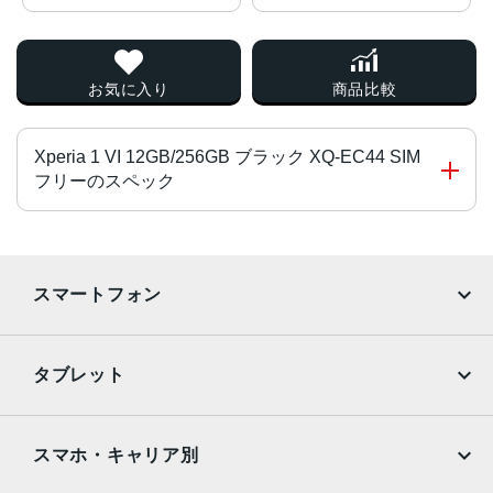
お気に入り
商品比較
Xperia 1 VI 12GB/256GB ブラック XQ-EC44 SIM
フリーのスペック
CPU
Snapdragon® 8 Gen 3 Mobile Platform
スマートフォン
液晶
iPhone
Galaxy
約6.5インチ
タブレット
サイズ
Google Pixel
Xperia
iPad
iPad mini
W74×H162×D8.2mm
AQUOS
Xiaomi
スマホ・キャリア別
重量
iPad Air
iPad Pro