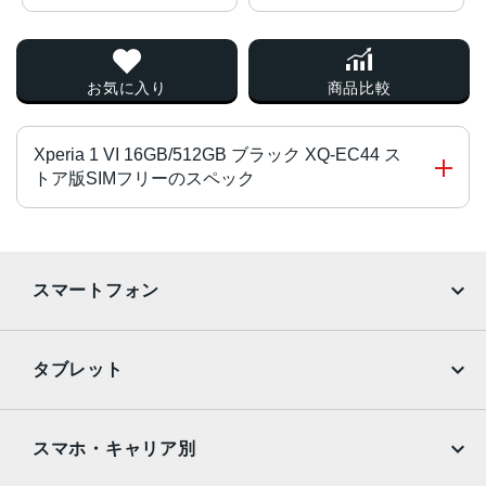
お気に入り
商品比較
Xperia 1 VI 16GB/512GB ブラック XQ-EC44 ス
トア版SIMフリーのスペック
CPU
Snapdragon® 8 Gen 3 Mobile Platform
スマートフォン
液晶
iPhone
Galaxy
約6.5インチ
タブレット
サイズ
Google Pixel
Xperia
iPad
iPad mini
W74×H162×D8.2mm
AQUOS
Xiaomi
スマホ・キャリア別
重量
iPad Air
iPad Pro