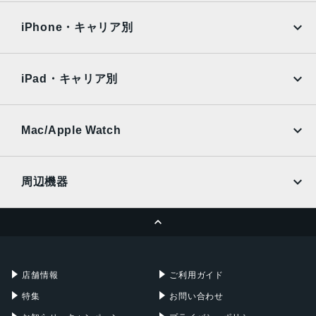
OPPO
Android
192g
docomo
au
Surface
Galaxy Tab
iPhone・キャリア別
メモリ容量
SoftBank
楽天モバイル
Xiaomi Tablet
12GB/256GB
docomo
au
Ymobile
SIMフリー
iPad・キャリア別
バッテリー容量
SoftBank
楽天モバイル
UQmobile
5000mAh
au
SoftBank
Ymobile
SIMフリー
Mac/Apple Watch
カラー
docomo
Wi-Fi
ブラック
UQmobile
MacBook
MacBook Air
プラチナシルバー
周辺機器
前面カメラ
MacBook Pro
iMac
ページトップへ
1200万画素
Apple Pencil
Keyboard
Mac mini
Mac Studio
背面カメラ
充電器
iPadケース
Mac Pro
Apple Watch
16mm超広角：1200万画素
店舗情報
ご利用ガイド
24mm広角：4800万画素
特集
お問い合わせ
48mm広角：1200万画素