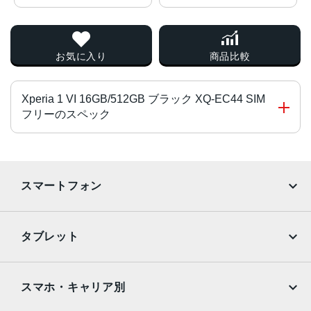
お気に入り
商品比較
Xperia 1 VI 16GB/512GB ブラック XQ-EC44 SIM
フリーのスペック
CPU
Snapdragon® 8 Gen 3 Mobile Platform
スマートフォン
液晶
iPhone
Galaxy
約6.5インチ
タブレット
サイズ
Google Pixel
Xperia
iPad
iPad mini
W74×H162×D8.2mm
AQUOS
Xiaomi
スマホ・キャリア別
重量
iPad Air
iPad Pro