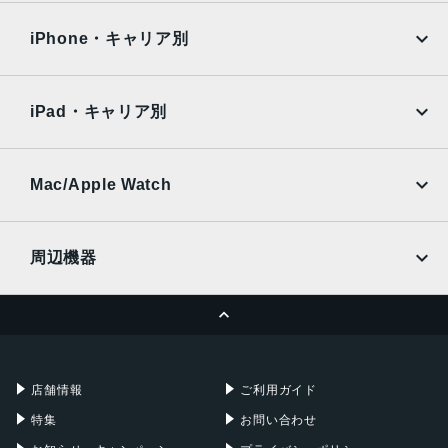
OPPO
Android
192g
docomo
au
Surface
Galaxy Tab
iPhone・キャリア別
メモリ容量
SoftBank
楽天モバイル
Xiaomi Tablet
12GB/256GB
docomo
au
Ymobile
SIMフリー
iPad・キャリア別
バッテリー容量
SoftBank
楽天モバイル
UQmobile
5000mAh
au
SoftBank
Ymobile
SIMフリー
Mac/Apple Watch
カラー
docomo
Wi-Fi
ブラック
UQmobile
MacBook
MacBook Air
プラチナシルバー
周辺機器
前面カメラ
MacBook Pro
iMac
ページトップへ
1200万画素
Apple Pencil
Keyboard
Mac mini
Mac Studio
背面カメラ
充電器
iPadケース
Mac Pro
Apple Watch
16mm超広角：1200万画素
店舗情報
ご利用ガイド
24mm広角：4800万画素
特集
お問い合わせ
48mm広角：1200万画素