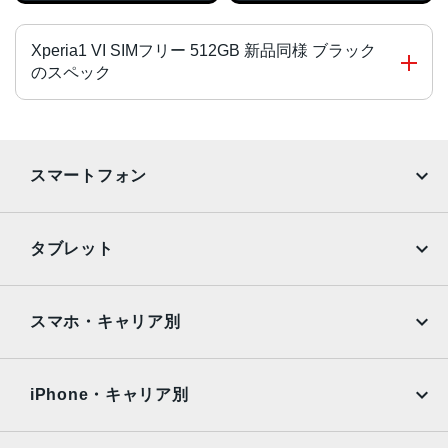
Xperia1 VI SIMフリー 512GB 新品同様 ブラック
のスペック
CPU
Snapdragon® 8 Gen 3 Mobile Platform
スマートフォン
液晶
iPhone
Galaxy
約6.5インチ
タブレット
サイズ
Google Pixel
Xperia
iPad
iPad mini
W74×H162×D8.2mm
AQUOS
Xiaomi
スマホ・キャリア別
重量
iPad Air
iPad Pro
OPPO
Android
192g
docomo
au
Surface
Galaxy Tab
iPhone・キャリア別
メモリ容量
SoftBank
楽天モバイル
Xiaomi Tablet
12GB/256GB