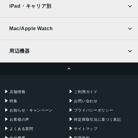
docomo
au
Ymobile
SIMフリー
iPad・キャリア別
バッテリー容量
SoftBank
楽天モバイル
UQmobile
5000mAh
au
SoftBank
Ymobile
SIMフリー
Mac/Apple Watch
カラー
docomo
Wi-Fi
ブラック
UQmobile
MacBook
MacBook Air
プラチナシルバー
周辺機器
前面カメラ
MacBook Pro
iMac
ページトップへ
1200万画素
Apple Pencil
Keyboard
Mac mini
Mac Studio
背面カメラ
充電器
iPadケース
Mac Pro
Apple Watch
16mm超広角：1200万画素
店舗情報
ご利用ガイド
24mm広角：4800万画素
特集
お問い合わせ
48mm広角：1200万画素
85-170mm望遠：1200万画素
お知らせ・キャンペーン
プライバシーポリシー
お客様の声
特定商取引法に基づく表記
認証機能
よくある質問
サイトマップ
指紋認証