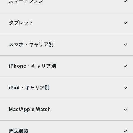
スマートフォン
カラー
iPhone
Galaxy
ブラック、グレー、ブルー、ピンク
タブレット
サイズ・重さ
Google Pixel
Xperia
iPad
iPad mini
68x158x9.1mm・163g
AQUOS
Xiaomi
スマホ・キャリア別
液晶
iPad Air
iPad Pro
OPPO
Android
6.1インチ
docomo
au
Surface
Galaxy Tab
iPhone・キャリア別
アウトカメラ
SoftBank
楽天モバイル
Xiaomi Tablet
超広角：約1220万画素
docomo
au
Ymobile
SIMフリー
望遠：約1220万画素
iPad・キャリア別
標準：約1220万画素
SoftBank
楽天モバイル
UQmobile
インカメラ
au
SoftBank
Ymobile
SIMフリー
Mac/Apple Watch
約800万画素
docomo
Wi-Fi
UQmobile
内蔵メモリ
MacBook
MacBook Air
周辺機器