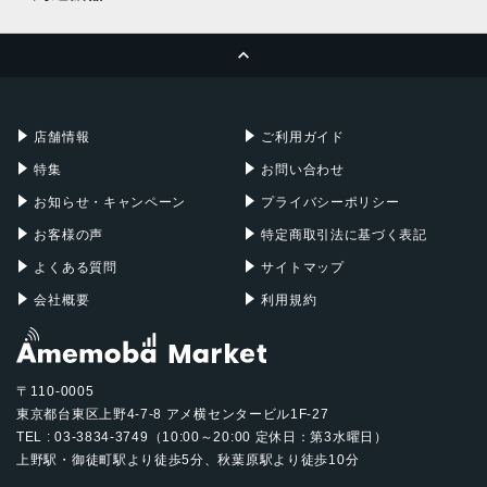
ROM：128GB
MacBook Pro
iMac
RAM：8GB
ページトップへ
Apple Pencil
Keyboard
外部メモリ最大容量
Mac mini
Mac Studio
充電器
iPadケース
1TB（microSDXC）
Mac Pro
Apple Watch
店舗情報
ご利用ガイド
バッテリー容量
特集
お問い合わせ
4000mAh
お知らせ・キャンペーン
プライバシーポリシー
発売日
お客様の声
特定商取引法に基づく表記
2020年10月17日
よくある質問
サイトマップ
会社概要
利用規約
〒110-0005
東京都台東区上野4-7-8 アメ横センタービル1F-27
TEL : 03-3834-3749（10:00～20:00 定休日：第3水曜日）
上野駅・御徒町駅より徒歩5分、秋葉原駅より徒歩10分