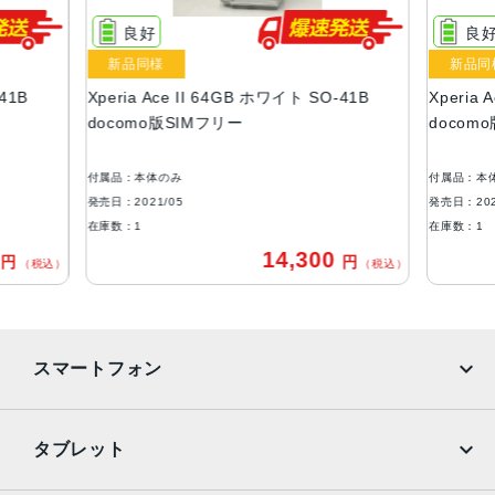
5.5インチ
良好
良
アウトカメラ
新品同様
新品同
広角：1300万画素
41B
Xperia Ace II 64GB ホワイト SO-41B
Xperia 
深度測位：約200万画素
docomo版SIMフリー
docom
インカメラ
約800万画素
付属品：本体のみ
付属品：本
発売日：2021/05
発売日：202
内蔵メモリ
在庫数：1
在庫数：1
ROM：64GB
0
14,300
円
円
（税込）
（税込）
RAM：4GB
外部メモリ最大容量
1024GB
スマートフォン
バッテリー容量
4500ｍAh
iPhone
Galaxy
タブレット
認証機能
Google Pixel
Xperia