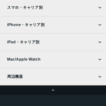
指紋認証
iPad
iPad mini
AQUOS
Xiaomi
スマホ・キャリア別
発売日
iPad Air
iPad Pro
OPPO
Android
2021年5月28日
docomo
au
Surface
Galaxy Tab
iPhone・キャリア別
SoftBank
楽天モバイル
Xiaomi Tablet
docomo
au
Ymobile
SIMフリー
iPad・キャリア別
SoftBank
楽天モバイル
UQmobile
au
SoftBank
Ymobile
SIMフリー
Mac/Apple Watch
docomo
Wi-Fi
UQmobile
MacBook
MacBook Air
周辺機器
MacBook Pro
iMac
ページトップへ
Apple Pencil
Keyboard
Mac mini
Mac Studio
充電器
iPadケース
Mac Pro
Apple Watch