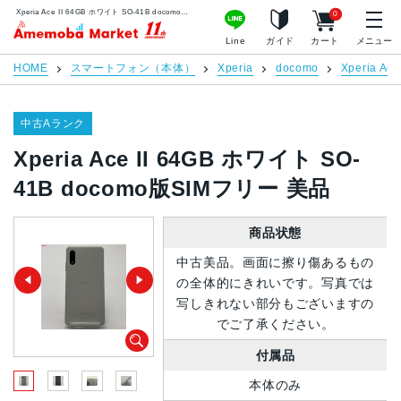
Xperia Ace II 64GB ホワイト SO-41B docomo版SIMフリー 美品 | 中古スマホ販売のアメモバマーケット
0
アメモバマーケット
Line
ガイド
カート
メニュー
HOME
スマートフォン（本体）
Xperia
docomo
Xperia Ace 
中古Aランク
Xperia Ace II 64GB ホワイト SO-
41B docomo版SIMフリー 美品
商品状態
中古美品。画面に擦り傷あるもの
の全体的にきれいです。写真では
写しきれない部分もございますの
でご了承ください。
付属品
本体のみ