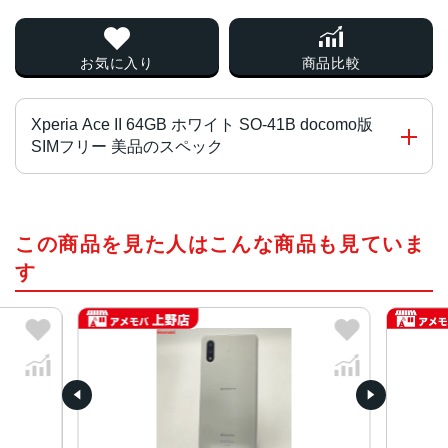
お気に入り
商品比較
Xperia Ace II 64GB ホワイト SO-41B docomo版
SIMフリー 美品のスペック
チップ・プロセッサー
この商品を見た人はこんな商品も見ていま
Helio P35 オクタコア
す
カラー
ブラック、ホワイト、ブルー
サイズ・重さ
69x140x8.9mm・159g
液晶