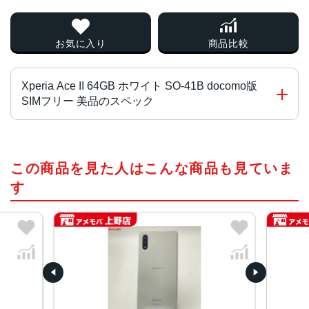
お気に入り
商品比較
Xperia Ace II 64GB ホワイト SO-41B docomo版
SIMフリー 美品のスペック
チップ・プロセッサー
この商品を見た人はこんな商品も見ていま
Helio P35 オクタコア
す
カラー
ブラック、ホワイト、ブルー
サイズ・重さ
69x140x8.9mm・159g
液晶