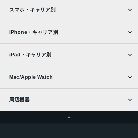
指紋認証
iPad
iPad mini
AQUOS
Xiaomi
スマホ・キャリア別
発売日
iPad Air
iPad Pro
OPPO
Android
2021年5月28日
docomo
au
Surface
Galaxy Tab
iPhone・キャリア別
SoftBank
楽天モバイル
Xiaomi Tablet
docomo
au
Ymobile
SIMフリー
iPad・キャリア別
SoftBank
楽天モバイル
UQmobile
au
SoftBank
Ymobile
SIMフリー
Mac/Apple Watch
docomo
Wi-Fi
UQmobile
MacBook
MacBook Air
周辺機器
MacBook Pro
iMac
ページトップへ
Apple Pencil
Keyboard
Mac mini
Mac Studio
充電器
iPadケース
Mac Pro
Apple Watch