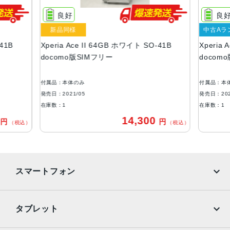
5.5インチ
良好
良
アウトカメラ
新品同様
中古Aラ
広角：1300万画素
41B
Xperia Ace II 64GB ホワイト SO-41B
Xperia 
深度測位：約200万画素
docomo版SIMフリー
docom
インカメラ
約800万画素
付属品：本体のみ
付属品：本
発売日：2021/05
発売日：202
内蔵メモリ
在庫数：1
在庫数：1
ROM：64GB
0
14,300
円
円
（税込）
（税込）
RAM：4GB
外部メモリ最大容量
1024GB
スマートフォン
バッテリー容量
4500ｍAh
iPhone
Galaxy
タブレット
認証機能
Google Pixel
Xperia