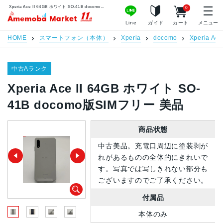
Xperia Ace II 64GB ホワイト SO-41B docomo版SIMフリー 美品 | 中古スマホ販売のアメモバマーケット
0
アメモバマーケット
Line
ガイド
カート
メニュー
HOME
スマートフォン（本体）
Xperia
docomo
Xperia Ace 
中古Aランク
Xperia Ace II 64GB ホワイト SO-
41B docomo版SIMフリー 美品
商品状態
中古美品。充電口周辺に塗装剥が
れがあるものの全体的にきれいで
す。写真では写しきれない部分も
ございますのでご了承ください。
付属品
本体のみ