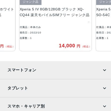
アウトカメラ
ジャンク品
ジャン
クリュホワイト
Xperia 5 IV 8GB/128GB ブラック XQ-
Xperia
16mm(超広角)：約1220万画素
品
CQ44 楽天モバイルSIMフリー ジャンク品
SO-54
24mm(広角)：約1220万画素
60mm(望遠)：約1220万画素
付属品：本体のみ
付属品：本
インカメラ
発売日：2022/10
発売日：202
約1220万画素
在庫数：1
在庫数：1
0
14,000
円
円
内蔵メモリ
（税込）
（税込）
ROM：128GB、256GB
RAM：8GB
バッテリー容量
スマートフォン
5000mAh
iPhone
Galaxy
認証機能
タブレット
指紋認証
Google Pixel
Xperia
iPad
iPad mini
発売日
AQUOS
Xiaomi
スマホ・キャリア別