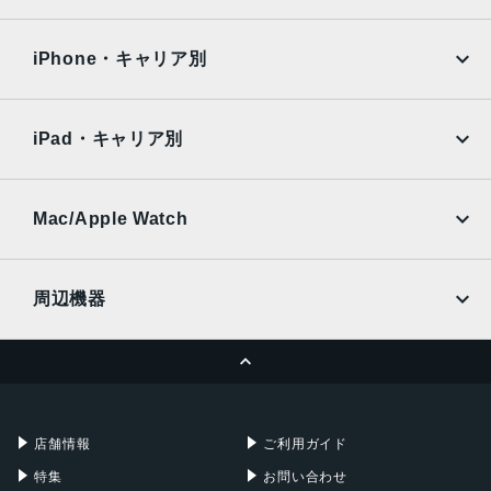
2022年10月21日
iPad Air
iPad Pro
OPPO
Android
docomo
au
Surface
Galaxy Tab
iPhone・キャリア別
SoftBank
楽天モバイル
Xiaomi Tablet
docomo
au
Ymobile
SIMフリー
iPad・キャリア別
SoftBank
楽天モバイル
UQmobile
au
SoftBank
Ymobile
SIMフリー
Mac/Apple Watch
docomo
Wi-Fi
UQmobile
MacBook
MacBook Air
周辺機器
MacBook Pro
iMac
ページトップへ
Apple Pencil
Keyboard
Mac mini
Mac Studio
充電器
iPadケース
Mac Pro
Apple Watch
店舗情報
ご利用ガイド
特集
お問い合わせ