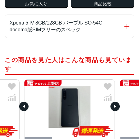
お気に入り
商品比較
Xperia 5 IV 8GB/128GB パープル SO-54C
docomo版SIMフリーのスペック
チップ・プロセッサー
この商品を見た人はこんな商品も見ていま
Qualcomm Snapdragon 8 Gen 1 オクタコア
す
カラー
ブラック、エクリュホワイト、グリーン、ブルー、パープ
ル
サイズ・重さ
67x156x8.2mm・172g
液晶
6.1インチ