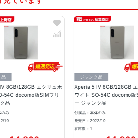
も見ています
カラー
ブラック、エクリュホワイト、グリ
サイズ・重さ
67x156x8.2mm・172g
液晶
6.1インチ
アウトカメラ
16mm(超広角)：約1220万画素
24mm(広角)：約1220万画素
60mm(望遠)：約1220万画素
ジャンク品
中
B エクリュホ
Xperia 5 IV 8GB/128GB エクリュホ
Xpe
インカメラ
約1220万画素
SIMフリ
ワイト SO-54C docomo版SIMフリ
ワイ
ー ジャンク品
ー
内蔵メモリ
ROM：128GB、256GB
付属品：本体のみ
付属
RAM：8GB
発売日：2022/10
発売日
在庫数：1
在庫
バッテリー容量
5000mAh