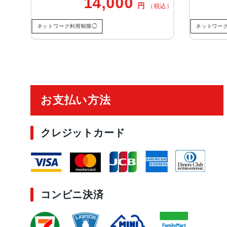
14,000
14,800
円
（税込）
ク利用制限◯
ネットワーク利用制限◯
ご利用ガイド
お支払い方法
クレジットカード
コンビニ決済