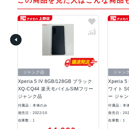
この商品を見た人はこんな商品
ク品
ジャンク品
5 IV 8GB/128GB ブラック
Xperia 5 IV 8GB/128G
44 楽天モバイルSIMフリー
ワイト SO-54C docomo版
品
ー ジャンク品
体のみ
付属品：本体のみ
/10
発売日：2022/10
在庫数：1