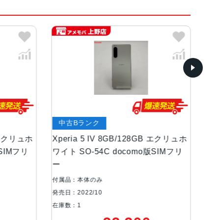
ーン、ブルー、パープル
古Bランク
中古Aランク
ria 5 IV 8GB/128GB エクリュホ
Xperia 5 IV 8GB/
ト SO-54C docomo版SIMフリ
ワイト SO-54C doc
ー
品：本体のみ
付属品：本体のみ
：2022/10
発売日：2022/10
数：1
在庫数：1