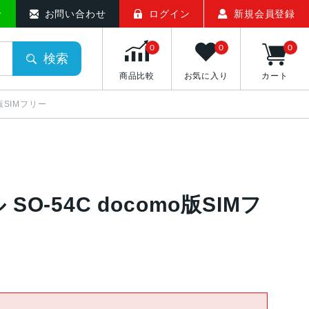
せ
お問い合わせ
ログイン
新規会員登録
0
0
0
検索
商品比較
お気に入り
カート
mo版SIMフリー
プル SO-54C docomo版SIMフ