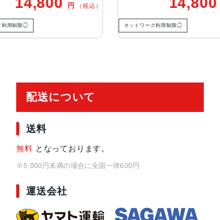
14,800
円
円
（税込）
（税込）
認証機能
指紋認証
ネットワーク利用制限◯
ネ
発売日
2022年10月21日
配送について
送料
無料
となっております。
※5,000円未満の場合に全国一律600円
運送会社