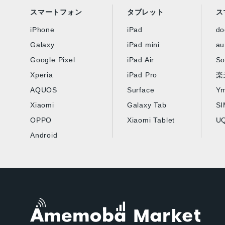
スマートフォン
タブレット
ス
iPhone
iPad
d
Galaxy
iPad mini
au
Google Pixel
iPad Air
So
Xperia
iPad Pro
楽
AQUOS
Surface
Ym
Xiaomi
Galaxy Tab
S
OPPO
Xiaomi Tablet
UQ
Android