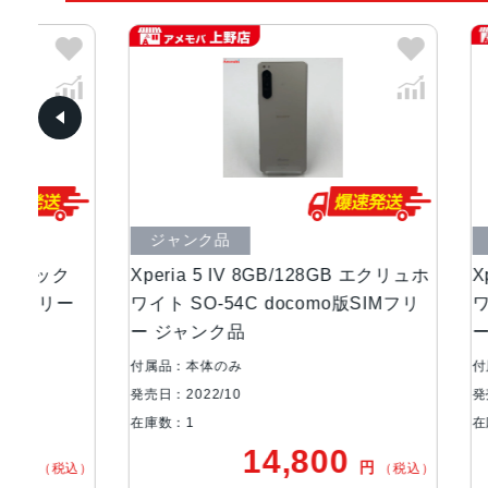
ジャンク品
ジャン
ク
Xperia 5 IV 8GB/128GB エクリュホ
Xperia 
ー
ワイト SO-54C docomo版SIMフリ
ワイト SO
ー ジャンク品
ー ジャ
付属品：本体のみ
付属品：本
発売日：2022/10
発売日：202
在庫数：1
在庫数：1
14,800
円
税込）
（税込）