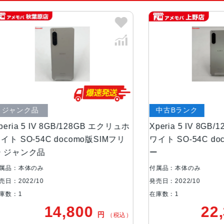
サイズ・重さ
67x156x8.2mm・172g
液晶
6.1インチ
アウトカメラ
16mm(超広角)：約1220万画素
24mm(広角)：約1220万画素
60mm(望遠)：約1220万画素
ク品
中古Bランク
5 IV 8GB/128GB エクリュホ
Xperia 5 IV 8GB/128G
インカメラ
約1220万画素
-54C docomo版SIMフリ
ワイト SO-54C docomo
ンク品
ー
内蔵メモリ
ROM：128GB、256GB
体のみ
付属品：本体のみ
RAM：8GB
2/10
発売日：2022/10
在庫数：1
バッテリー容量
5000mAh
14,800
22,30
円
（税込）