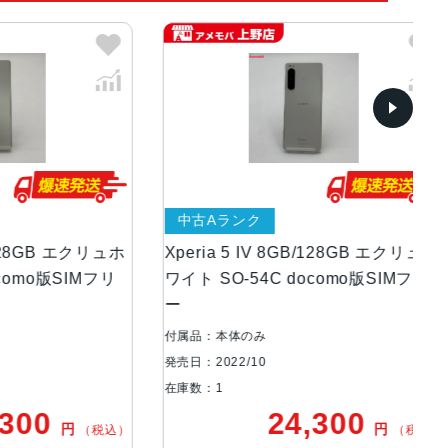
中古Aランク
中
B エクリュホ
Xperia 5 IV 8GB/128GB エクリュホ
Xp
版SIMフリ
ワイト SO-54C docomo版SIMフリ
ワイ
ー
ー
付属品：本体のみ
付属
発売日：2022/10
発売日
在庫数：1
在庫
0
24,300
円
円
（税込）
（税込）