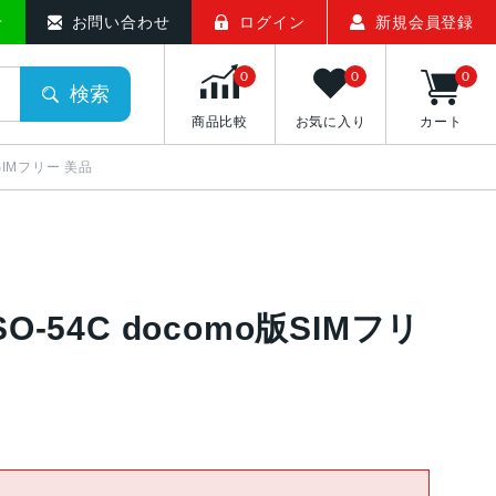
せ
お問い合わせ
ログイン
新規会員登録
0
0
0
検索
商品比較
お気に入り
カート
o版SIMフリー 美品
ー SO-54C docomo版SIMフリ