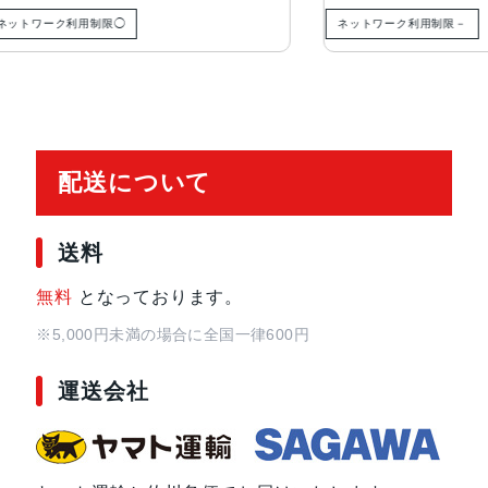
認証機能
指紋認証
ク利用制限◯
ネットワーク利用制限－
発売日
2022年10月21日
配送について
送料
無料
となっております。
※5,000円未満の場合に全国一律600円
運送会社