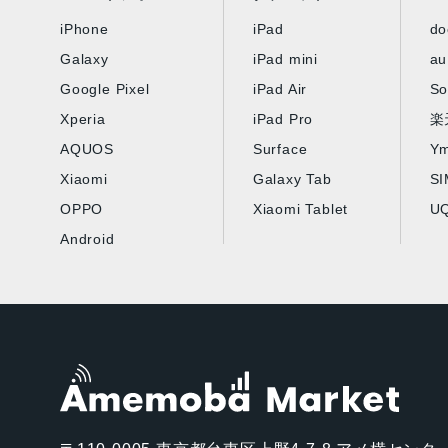
iPhone
iPad
d
Galaxy
iPad mini
au
Google Pixel
iPad Air
So
Xperia
iPad Pro
楽
AQUOS
Surface
Ym
Xiaomi
Galaxy Tab
S
OPPO
Xiaomi Tablet
UQ
Android