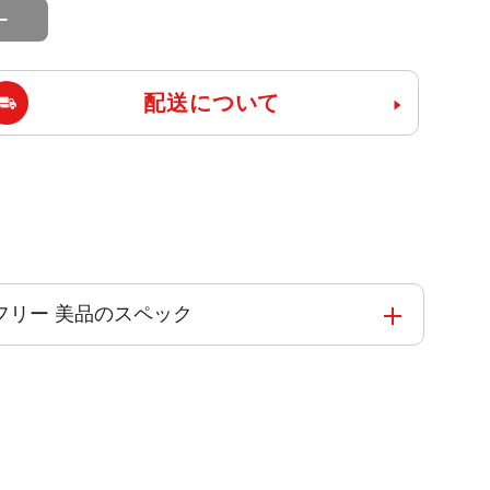
配送について
o版SIMフリー 美品のスペック
1 オクタコア
ーン、ブルー、パープル