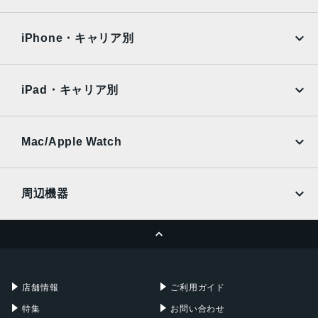
2022年10月21日
iPad Air
iPad Pro
OPPO
Android
docomo
au
Surface
Galaxy Tab
iPhone・キャリア別
SoftBank
楽天モバイル
Xiaomi Tablet
docomo
au
Ymobile
SIMフリー
iPad・キャリア別
SoftBank
楽天モバイル
UQmobile
au
SoftBank
Ymobile
SIMフリー
Mac/Apple Watch
docomo
Wi-Fi
UQmobile
MacBook
MacBook Air
周辺機器
MacBook Pro
iMac
ページトップへ
Apple Pencil
Keyboard
Mac mini
Mac Studio
充電器
iPadケース
Mac Pro
Apple Watch
店舗情報
ご利用ガイド
特集
お問い合わせ