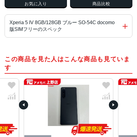
お気に入り
商品比較
Xperia 5 IV 8GB/128GB ブルー SO-54C docomo
版SIMフリーのスペック
チップ・プロセッサー
この商品を見た人はこんな商品も見ていま
Qualcomm Snapdragon 8 Gen 1 オクタコア
す
カラー
ブラック、エクリュホワイト、グリーン、ブルー、パープ
ル
サイズ・重さ
67x156x8.2mm・172g
液晶
6.1インチ