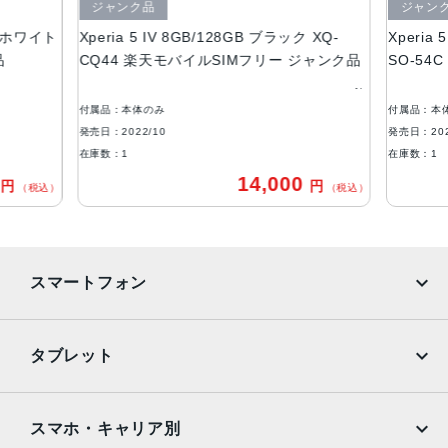
アウトカメラ
ジャンク品
ジャン
クリュホワイト
Xperia 5 IV 8GB/128GB ブラック XQ-
Xperia
16mm(超広角)：約1220万画素
品
CQ44 楽天モバイルSIMフリー ジャンク品
SO-54
24mm(広角)：約1220万画素
60mm(望遠)：約1220万画素
付属品：本体のみ
付属品：本
インカメラ
発売日：2022/10
発売日：202
約1220万画素
在庫数：1
在庫数：1
0
14,000
円
円
内蔵メモリ
（税込）
（税込）
ROM：128GB、256GB
RAM：8GB
バッテリー容量
スマートフォン
5000mAh
iPhone
Galaxy
認証機能
タブレット
指紋認証
Google Pixel
Xperia
iPad
iPad mini
発売日
AQUOS
Xiaomi
スマホ・キャリア別