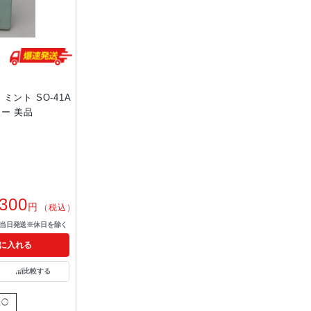
4GB ミント SO-41A
リー 美品
,300
円
（税込）
で当日発送※休日を除く
に入れる
比較する
限◯