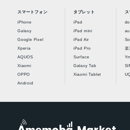
スマートフォン
タブレット
ス
iPhone
iPad
d
Galaxy
iPad mini
au
Google Pixel
iPad Air
So
Xperia
iPad Pro
楽
AQUOS
Surface
Ym
Xiaomi
Galaxy Tab
S
OPPO
Xiaomi Tablet
UQ
Android