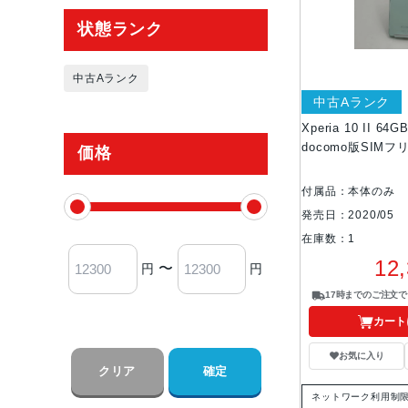
状態ランク
中古Aランク
中古Aランク
Xperia 10 II 6
docomo版SIMフ
価格
付属品：本体のみ
発売日：2020/05
在庫数：1
12
〜
円
円
17時までのご注文
カート
お気に入り
クリア
確定
ネットワーク利用制