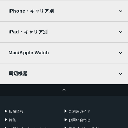
OPPO
Android
6.5インチ
docomo
au
Surface
Galaxy Tab
iPhone・キャリア別
アウトカメラ
SoftBank
楽天モバイル
Xiaomi Tablet
16mm(超広角)：約1220万画素
docomo
au
Ymobile
SIMフリー
24mm(広角)：約1220万画素
iPad・キャリア別
70mm・105mm(望遠)：約1220万画素
SoftBank
楽天モバイル
UQmobile
インカメラ
au
SoftBank
Ymobile
SIMフリー
Mac/Apple Watch
約800万画素
docomo
Wi-Fi
UQmobile
内蔵メモリ
MacBook
MacBook Air
周辺機器
ROM：256GB、512GB
MacBook Pro
iMac
RAM：12GB
ページトップへ
Apple Pencil
Keyboard
外部メモリ最大容量
Mac mini
Mac Studio
充電器
iPadケース
1024GB
Mac Pro
Apple Watch
店舗情報
ご利用ガイド
バッテリー容量
特集
お問い合わせ
4500ｍAh