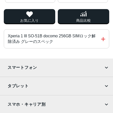
お気に入り
商品比較
Xperia 1 III SO-51B docomo 256GB SIMロック解
除済み グレーのスペック
チップ・プロセッサー
Qualcomm Snapdragon 888 5G オクタコア
スマートフォン
カラー
iPhone
Galaxy
フロストブラック、フロストパープル、フロストグレイ
タブレット
サイズ・重さ
Google Pixel
Xperia
iPad
iPad mini
71x165x8.2mm・188g
AQUOS
Xiaomi
スマホ・キャリア別
液晶
iPad Air
iPad Pro