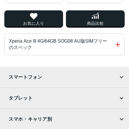
お気に入り
商品比較
Xperia Ace III 4G/64GB SOG08 AU版SIMフリー
のスペック
チップ・プロセッサー
Qualcomm Snapdragon 480 5G オクタコア
スマートフォン
カラー
iPhone
Galaxy
ブラック、ブリックオレンジ、グレー、ブルー
タブレット
サイズ・重さ
Google Pixel
Xperia
iPad
iPad mini
69x140x8.9mm・162g
AQUOS
Xiaomi
スマホ・キャリア別
液晶
iPad Air
iPad Pro