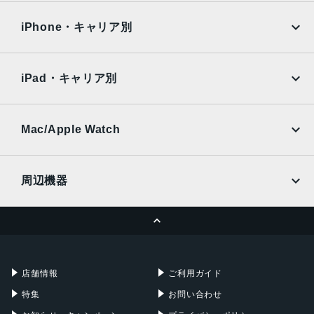
OPPO
Android
5.5インチ
docomo
au
Surface
Galaxy Tab
iPhone・キャリア別
アウトカメラ
SoftBank
楽天モバイル
Xiaomi Tablet
約1300万画素
docomo
au
Ymobile
SIMフリー
iPad・キャリア別
インカメラ
SoftBank
楽天モバイル
UQmobile
約500万画素
au
SoftBank
Ymobile
SIMフリー
Mac/Apple Watch
内蔵メモリ
docomo
Wi-Fi
ROM：64GB
UQmobile
MacBook
MacBook Air
RAM：4GB
周辺機器
バッテリー容量
MacBook Pro
iMac
ページトップへ
4500ｍAh
Apple Pencil
Keyboard
Mac mini
Mac Studio
認証機能
充電器
iPadケース
Mac Pro
Apple Watch
指紋認証
店舗情報
ご利用ガイド
発売日
特集
お問い合わせ