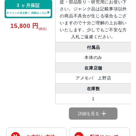
提・部品取り・研究用にお使い下
3 ヶ月保証
さい。ジャンク品は記載事項以外
※ジャンク品を除く
詳細はこちら
の商品不具合が生じる場合もござ
いますので十分ご理解の上お願い
15,800
円
(税込)
いたします。少しでもご不安な方
入札ご遠慮ください。
付属品
本体のみ
在庫店舗
アメモバ 上野店
在庫数
1
詳細を見る