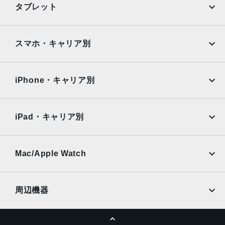
ブラック、ホワイト、ラベンダー、セージグリーン
タブレット
サイズ・重さ
Google Pixel
Xperia
iPad
iPad mini
68x155x8.3mm・159g
AQUOS
Xiaomi
スマホ・キャリア別
液晶
iPad Air
iPad Pro
OPPO
Android
6.1インチ
docomo
au
Surface
Galaxy Tab
iPhone・キャリア別
アウトカメラ
SoftBank
楽天モバイル
Xiaomi Tablet
16mm(超広角)：約800万画素
docomo
au
Ymobile
SIMフリー
26mm(広角)：約4800万画素
iPad・キャリア別
54mm(望遠)：約800万画素
SoftBank
楽天モバイル
UQmobile
インカメラ
au
SoftBank
Ymobile
SIMフリー
Mac/Apple Watch
約800万画素
docomo
Wi-Fi
UQmobile
内蔵メモリ
MacBook
MacBook Air
周辺機器
ROM：128GB
MacBook Pro
iMac
RAM：6GB
ページトップへ
Apple Pencil
Keyboard
バッテリー容量