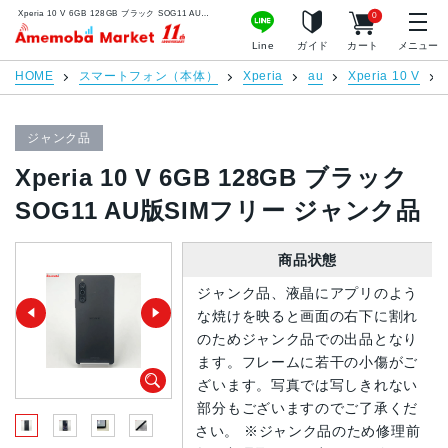
Xperia 10 V 6GB 128GB ブラック SOG11 AU版SIMフリー ジャンク品 | 中古スマホ販売のアメモバマーケット
0
アメモバマーケット
Line
ガイド
カート
メニュー
HOME
スマートフォン（本体）
Xperia
au
Xperia 10 V
ジャンク品
Xperia 10 V 6GB 128GB ブラック
SOG11 AU版SIMフリー ジャンク品
商品状態
ジャンク品、液晶にアプリのよう
な焼けを映ると画面の右下に割れ
のためジャンク品での出品となり
ます。フレームに若干の小傷がご
ざいます。写真では写しきれない
部分もございますのでご了承くだ
さい。 ※ジャンク品のため修理前