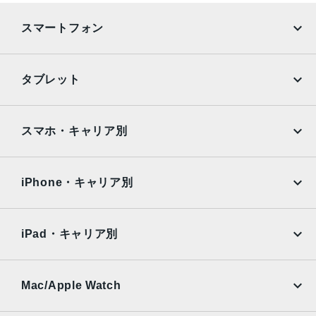
スマートフォン
iPhone
Galaxy
タブレット
Google Pixel
Xperia
iPad
iPad mini
AQUOS
Xiaomi
スマホ・キャリア別
iPad Air
iPad Pro
OPPO
Android
docomo
au
Surface
Galaxy Tab
iPhone・キャリア別
SoftBank
楽天モバイル
Xiaomi Tablet
docomo
au
Ymobile
SIMフリー
iPad・キャリア別
SoftBank
楽天モバイル
UQmobile
au
SoftBank
Ymobile
SIMフリー
Mac/Apple Watch
docomo
Wi-Fi
UQmobile