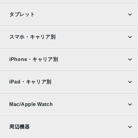
iPhone
Galaxy
タブレット
Google Pixel
Xperia
iPad
iPad mini
AQUOS
Xiaomi
スマホ・キャリア別
iPad Air
iPad Pro
OPPO
Android
docomo
au
Surface
Galaxy Tab
iPhone・キャリア別
SoftBank
楽天モバイル
Xiaomi Tablet
docomo
au
Ymobile
SIMフリー
iPad・キャリア別
SoftBank
楽天モバイル
UQmobile
au
SoftBank
Ymobile
SIMフリー
Mac/Apple Watch
docomo
Wi-Fi
UQmobile
MacBook
MacBook Air
周辺機器
MacBook Pro
iMac