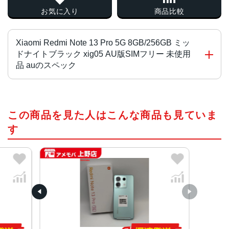
お気に入り
商品比較
Xiaomi Redmi Note 13 Pro 5G 8GB/256GB ミッ
ドナイトブラック xig05 AU版SIMフリー 未使用
品 auのスペック
プロセッサー
この商品を見た人はこんな商品も見ていま
Snapdragon® 7s Gen 2搭載モバイルプラットフォーム4n
mプロセステクノロジー
す
CPU：オクタコアCPU、最大2.4GHz
GPU：Adreno GP
サイズ・重量
高さ：161mm
幅：74mm
厚さ：8.1mm（最厚部約11.7mm）
重量：約189g