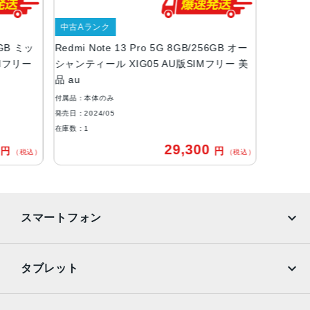
ディスプレイ
中古Aランク
6.7インチ
6GB ミッ
Redmi Note 13 Pro 5G 8GB/256GB オー
ストレージとRAM
IMフリー
シャンティール XIG05 AU版SIMフリー 美
品 au
8GB/256GB
付属品：本体のみ
リアカメラ
発売日：2024/05
在庫数：1
2億画素 + 800万画素 + 200万画素
0
29,300
円
円
（税込）
（税込）
フロントカメラ
1600万画素
バッテリー
スマートフォン
5100mAh
カラー
iPhone
Galaxy
タブレット
ミッドナイトブラック
オーロラパープル
Google Pixel
Xperia
オーシャンティール
iPad
iPad mini