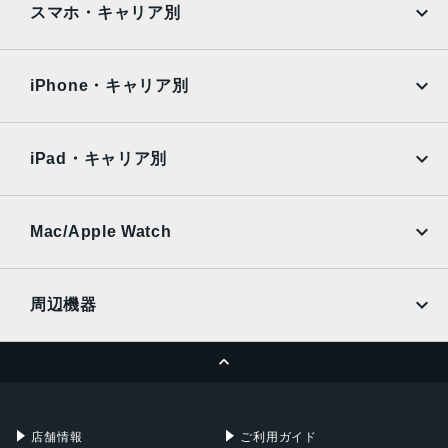
AQUOS
Xiaomi
スマホ・キャリア別
認証機能
iPad Air
iPad Pro
OPPO
Android
指紋/顔認証
docomo
au
Surface
Galaxy Tab
iPhone・キャリア別
発売日
SoftBank
楽天モバイル
2024年5月16日
Xiaomi Tablet
docomo
au
Ymobile
SIMフリー
iPad・キャリア別
SoftBank
楽天モバイル
UQmobile
au
SoftBank
Ymobile
SIMフリー
Mac/Apple Watch
docomo
Wi-Fi
UQmobile
MacBook
MacBook Air
周辺機器
MacBook Pro
iMac
ページトップへ
Apple Pencil
Keyboard
Mac mini
Mac Studio
充電器
iPadケース
Mac Pro
Apple Watch
店舗情報
ご利用ガイド