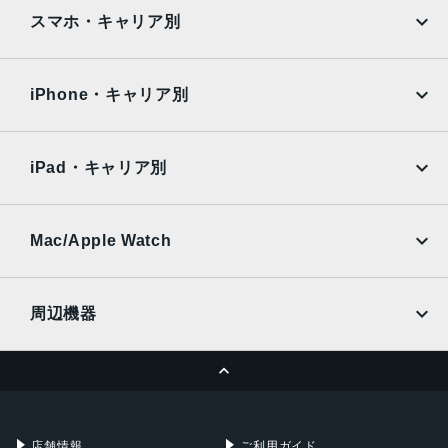
iPad
iPad mini
76×163×10.3mm・200ｇ
AQUOS
Xiaomi
スマホ・キャリア別
液晶
iPad Air
iPad Pro
OPPO
Android
6.5インチ
docomo
au
Surface
Galaxy Tab
iPhone・キャリア別
バッテリー
SoftBank
楽天モバイル
Xiaomi Tablet
4800ｍAh
docomo
au
Ymobile
SIMフリー
iPad・キャリア別
内蔵メモリ
SoftBank
楽天モバイル
UQmobile
ROM：64GB
au
SoftBank
RAM：4GB
Ymobile
SIMフリー
Mac/Apple Watch
アウトカメラ
docomo
Wi-Fi
UQmobile
MacBook
MacBook Air
メイン：約4800万画素
周辺機器
深度：約200万画素
MacBook Pro
iMac
マクロ：約200万画素
ページトップへ
Apple Pencil
Keyboard
インカメラ
Mac mini
Mac Studio
充電器
iPadケース
約800万画素
Mac Pro
Apple Watch
店舗情報
ご利用ガイド