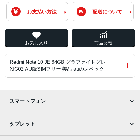
お支払い方法
配送について
お気に入り
商品比較
Redmi Note 10 JE 64GB グラファイトグレー
XIG02 AU版SIMフリー 美品 auのスペック
チップ・プロセッサー
Qualcomm Snapdragon 480 5G
スマートフォン
カラー
iPhone
Galaxy
クロームシルバー、グラファイトグレー
タブレット
サイズ・重量
Google Pixel
Xperia