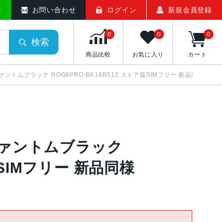
販売のアメモバマーケット
せ
お問い合わせ
ログイン
新規会員登録
0
0
0
検索
商品比較
お気に入り
カート
1TB ファントムブラック ROG9PRO-BK16R512 ストア版SIMフリー 新品同様
TB ファントムブラック
版SIMフリー 新品同様