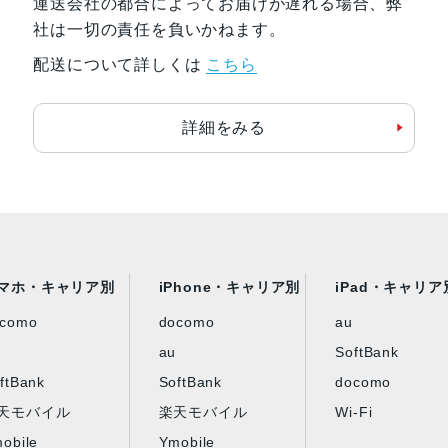
運送会社の都合によってお届けが遅れる場合、弊
社は一切の責任を負いかねます。
重量
227g
配送について詳しくは
こちら
認証機能
指紋認証/顔認証
詳細をみる
発売日
2025年3月28日
マホ・キャリア別
iPhone・キャリア別
iPad・キャリア
ocomo
docomo
au
au
SoftBank
ftBank
SoftBank
docomo
天モバイル
楽天モバイル
Wi-Fi
obile
Ymobile