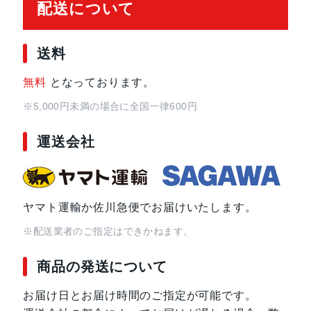
配送について
メモリ
12GB
送料
ストレージ
256GB
無料
となっております。
※5,000円未満の場合に全国一律600円
バッテリー容量
5800mAh
運送会社
画面サイズ
6.78インチ
アウトカメラ
広角：5000万画素
ヤマト運輸か佐川急便でお届けいたします。
超広角：1300万画素
マクロ：500万画素
※配送業者のご指定はできかねます。
商品の発送について
インカメラ
3200万画素
お届け日とお届け時間のご指定が可能です。
本体サイズ
高さ163.8 × 幅77 × 奥行き8.9mm